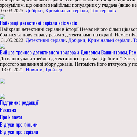
зрозумілим, що одним з найбільш популярних у глядача (якщо н
05.03.2025
Добірки
,
Кримінальні серіали
,
Топ серіалів
Найкращі детективні серіали всіх часів
Найкращі детективні серіали в історії Немає нічого більш цікаво
братися за нову справу разом з детективами на екрані. Немає ніч
31.05.2022
Детективні серіали
,
Добірки
,
Кримінальні серіали
,
Т
Вийшов трейлер детективного трилера з Дензелом Вашинґтоном, Рам
До вашої уваги трейлер детективного трилера “Дрібниці”. Заст
простого завдання зі збору доказів. Натомість його втягують у 
13.01.2021
Новини
,
Трейлер
Підтримка редакції
Реклама
Про kinowar
Відгуки про фільми
Відгуки про серіали