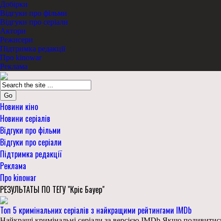
Добірки
Відгуки про фільми
Відгуки про серіали
Актори
Режисери
Підтримка редакції
Про kinowar
Реклама
Go
Новини кіно
Новини серіалів
Відгуки про фільми
Відгуки про серіали
Підтримка редакції
Реклама
Про kinowar
РЕЗУЛЬТАТЫ ПО ТЕГУ "Кріс Бауер"
Топ 5 кримінальних серіалів з найкращими рейтингами IMDb
Найкращі кримінальні серіали за версією IMDb Якщо подивитись на