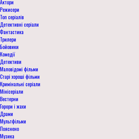
Актори
Режисери
Топ серіалів
Детективні серіали
Фантастика
Трилери
Бойовики
Комедії
Детективи
Маловідомі фільми
Старі хороші фільми
Кримінальні серіали
Мінісеріали
Вестерни
Горори і жахи
Драми
Мультфільми
Пояснено
Музика