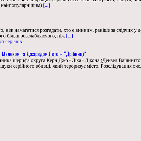
е найпопулярнішим)
[...]
го, ніж намагатися розгадати, хто є винним, раніше за слідчих у
ого більш розслабляючого, ніж
[...]
оп серіалів
і Малеком та Джаредом Лето – “Дрібниці”
упника шерифа округа Керн Джо «Діка» Дікона (Дензел Вашинґтон
пошуки серійного вбивці, який тероризує місто. Розслідування оч