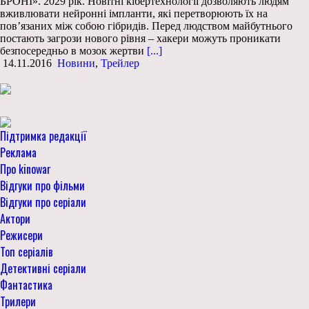
БРОНІ». 2029 рік. Новітні кібертехнології дозволяють людям
вживлювати нейронні імпланти, які перетворюють їх на
пов’язаних між собою гібридів. Перед людством майбутнього
постають загрози нового рівня – хакери можуть проникати
безпосередньо в мозок жертви
[...]
14.11.2016
Новини
,
Трейлер
Підтримка редакції
Реклама
Про kinowar
Відгуки про фільми
Відгуки про серіали
Актори
Режисери
Топ серіалів
Детективні серіали
Фантастика
Трилери