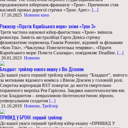
продовжувати кіберпанк-франшизу «Трон». Причиною став
касовий провал дорогої стрічки «Трон: Арес».
[...]
17.10.2025
Новини кіно
Режисер «Піратів Карибського моря» зніме «Трон 3»
Третя частина наукової кібер-фантастики «Трон» змінила
режисера. Замість австралійця Гарта Девіса стрічку
фільмуватиме норвежець Гоакім Роннінґ, відомий за фільмами
«Кон-Тікі», «Чаклунка: Повелителька темряви», «Пірати
Карибського моря: Помста Салазара», повідомляє Deadline.
[...]
20.01.2023
Новини
Бладшот: трейлер нового екшну з Він Дізелем
До вашої уваги перший трейлер кібер-екшну “Бладшот”, знятого
за мотивами відомого комікса з Віном Дізелем у головній ролі.
Секретна корпорація RST повертає до життя смертельно
пораненого морпіха Рея Гарісона. Завдяки нанотехнологіям він
стає Бладшотом – невразливою біотехнологічною зброєю,
універсальним солдатом
[...]
21.10.2019
Новини
,
Трейлер
ПРИВИД У БРОНІ: перший трейлер
До вашої уваги перший трейлер кібер-екшну «ПРИВИД У