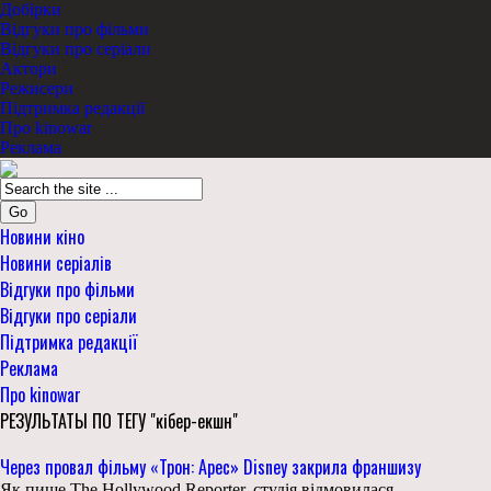
Добірки
Відгуки про фільми
Відгуки про серіали
Актори
Режисери
Підтримка редакції
Про kinowar
Реклама
Go
Новини кіно
Новини серіалів
Відгуки про фільми
Відгуки про серіали
Підтримка редакції
Реклама
Про kinowar
РЕЗУЛЬТАТЫ ПО ТЕГУ "кібер-екшн"
Через провал фільму «Трон: Арес» Disney закрила франшизу
Як пише The Hollywood Reporter, студія відмовилася