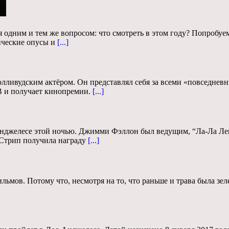
ся одним и тем же вопросом: что смотреть в этом году? Попробу
ические опусы и
[...]
голливудским актёром. Он представлял себя за всеми «повседнев
 и получает кинопремии.
[...]
Анджелесе этой ночью. Джимми Фэллон был ведущим, “Ла-Ла Ленд
 Стрип получила награду
[...]
ьмов. Потому что, несмотря на то, что раньше и трава была зеле