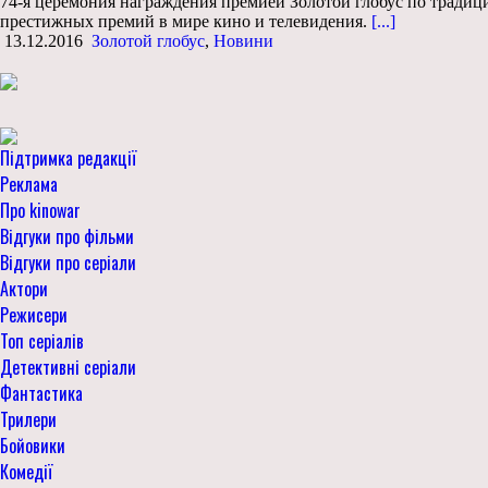
74-я церемония награждения премией Золотой глобус по традици
престижных премий в мире кино и телевидения.
[...]
13.12.2016
Золотой глобус
,
Новини
Підтримка редакції
Реклама
Про kinowar
Відгуки про фільми
Відгуки про серіали
Актори
Режисери
Топ серіалів
Детективні серіали
Фантастика
Трилери
Бойовики
Комедії