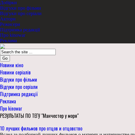
Добірки
Відгуки про фільми
Відгуки про серіали
Актори
Режисери
Підтримка редакції
Про kinowar
Реклама
Go
Новини кіно
Новини серіалів
Відгуки про фільми
Відгуки про серіали
Підтримка редакції
Реклама
Про kinowar
РЕЗУЛЬТАТЫ ПО ТЕГУ "Манчестер у моря"
10 лучших фильмов про отцов и отцовство
Вслед за подборкой лучших фильмов о матерях и материнстве пуб