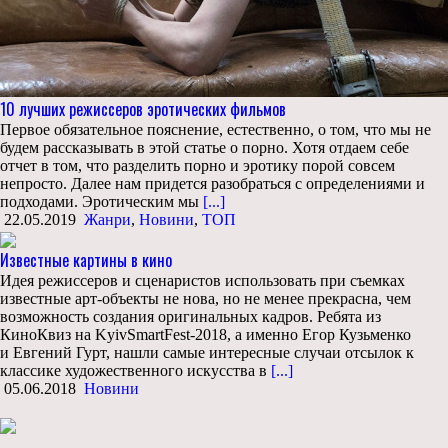
10 лучших режиссеров эротических фильмов
Первое обязательное пояснение, естественно, о том, что мы не
будем рассказывать в этой статье о порно. Хотя отдаем себе
отчет в том, что разделить порно и эротику порой совсем
непросто. Далее нам придется разобраться с определениями и
подходами. Эротическим мы
[...]
22.05.2019
Жанри
,
Новини
,
ТОП
Известные картины в кино
Идея режиссеров и сценаристов использовать при съемках
известные арт-объекты не нова, но не менее прекрасна, чем
возможность создания оригинальных кадров. Ребята из
КиноКвиз на KyivSmartFest-2018, а именно Егор Кузьменко
и Евгений Гурт, нашли самые интересные случаи отсылок к
классике художественного искусства в
[...]
05.06.2018
Новини