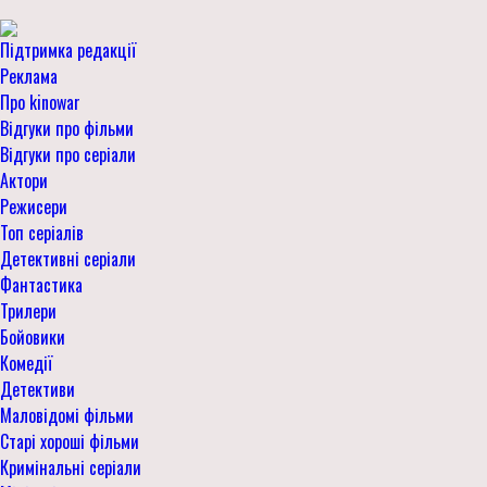
Підтримка редакції
Реклама
Про kinowar
Відгуки про фільми
Відгуки про серіали
Актори
Режисери
Топ серіалів
Детективні серіали
Фантастика
Трилери
Бойовики
Комедії
Детективи
Маловідомі фільми
Старі хороші фільми
Кримінальні серіали