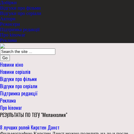
Добірки
Відгуки про фільми
Відгуки про серіали
Актори
Режисери
Підтримка редакції
Про kinowar
Реклама
Go
Новини кіно
Новини серіалів
Відгуки про фільми
Відгуки про серіали
Підтримка редакції
Реклама
Про kinowar
РЕЗУЛЬТАТЫ ПО ТЕГУ "Меланхолия"
8 лучших ролей Кирстен Данст
Фильмографию Кирстен Данст можно поделить на до и после