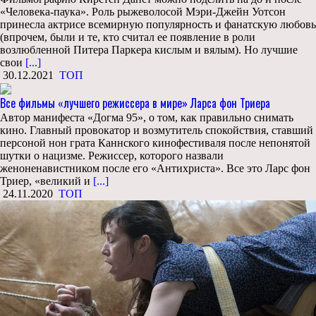
«Человека-паука». Роль рыжеволосой Мэри-Джейн Уотсон
принесла актрисе всемирную популярность и фанатскую любовь
(впрочем, были и те, кто считал ее появление в роли
возлюбленной Питера Паркера кислым и вялым). Но лучшие
свои
[...]
30.12.2021
ТОП
Все фильмы «лучшего режиссера в мире» Ларса фон Триера
Автор манифеста «Догма 95», о том, как правильно снимать
кино. Главный провокатор и возмутитель спокойствия, ставший
персоной нон грата Каннского кинофестиваля после непонятой
шутки о нацизме. Режиссер, которого назвали
женоненавистником после его «Антихриста». Все это Ларс фон
Триер, «великий и
[...]
24.11.2020
ТОП