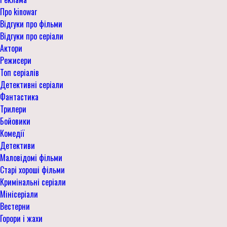
Про kinowar
Відгуки про фільми
Відгуки про серіали
Актори
Режисери
Топ серіалів
Детективні серіали
Фантастика
Трилери
Бойовики
Комедії
Детективи
Маловідомі фільми
Старі хороші фільми
Кримінальні серіали
Мінісеріали
Вестерни
Горори і жахи