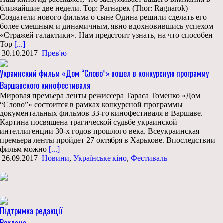
ближайшие две недели. Тор: Рагнарек (Thor: Ragnarok)
Создатели нового фильма о сыне Одина решили сделать его
более смешным и динамичным, явно вдохновившись успехом
«Стражей галактики». Нам предстоит узнать, на что способен
Тор
[...]
30.10.2017
Прев'ю
Украинский фильм «Дом “Слово”» вошел в конкурсную программу
Варшавского кинофестиваля
Мировая премьера ленты режиссера Тараса Томенко «Дом
“Слово”» состоится в рамках конкурсной программы
документальных фильмов 33-го кинофестиваля в Варшаве.
Картина посвящена трагической судьбе украинской
интеллигенции 30-х годов прошлого века. Всеукраинская
премьера ленты пройдет 27 октября в Харькове. Впоследствии
фильм можно
[...]
26.09.2017
Новини
,
Українське кіно
,
Фестиваль
Підтримка редакції
Реклама