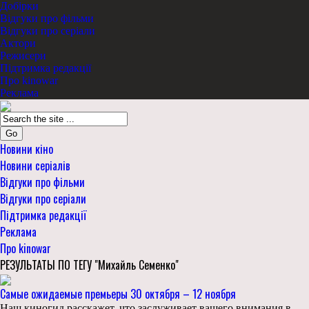
Добірки
Відгуки про фільми
Відгуки про серіали
Актори
Режисери
Підтримка редакції
Про kinowar
Реклама
Go
Новини кіно
Новини серіалів
Відгуки про фільми
Відгуки про серіали
Підтримка редакції
Реклама
Про kinowar
РЕЗУЛЬТАТЫ ПО ТЕГУ "Михайль Семенко"
Самые ожидаемые премьеры 30 октября – 12 ноября
Наш киногид расскажет, что заслуживает вашего внимания в