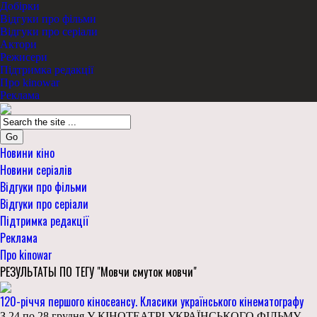
Добірки
Відгуки про фільми
Відгуки про серіали
Актори
Режисери
Підтримка редакції
Про kinowar
Реклама
Go
Новини кіно
Новини серіалів
Відгуки про фільми
Відгуки про серіали
Підтримка редакції
Реклама
Про kinowar
РЕЗУЛЬТАТЫ ПО ТЕГУ "Мовчи смуток мовчи"
120-річчя першого кіносеансу. Класики українського кінематографу
З 24 по 28 грудня У КІНОТЕАТРІ УКРАЇНСЬКОГО ФІЛЬМУ