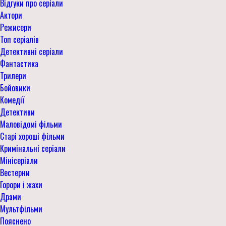
Відгуки про серіали
Актори
Режисери
Топ серіалів
Детективні серіали
Фантастика
Трилери
Бойовики
Комедії
Детективи
Маловідомі фільми
Старі хороші фільми
Кримінальні серіали
Мінісеріали
Вестерни
Горори і жахи
Драми
Мультфільми
Пояснено