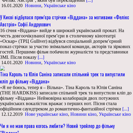
“Фелікс Австрія”, який був перекладений
[...]
16.01.2020
Новини
,
Українське кіно
У Києві відбулася прем’єра стрічки «Віддана» за мотивами «Фелікс
Австрія» Софії Андрухович
16 січня «Віддана» вийде в широкий український прокат. На
честь довгоочікуваної прем’єри в столичному кінотеатрі
«Оскар» (ТРЦ Gulliver) відбувся спеціальний допрем’єрний
показ стрічки за участю знімальної команди, акторів та зіркових
гостей. Першими фільм побачили журналісти та представники
ЗМІ. Після показу
[...]
14.01.2020
Новини
,
Українське кіно
Тіна Кароль та Юлія Саніна записали спільний трек та випустили
кліп до фільму «Віддана»
«Я не боюсь, тепер я – Вільна». Тіна Кароль та Юлія Саніна
(THE HARDKISS) записали спільний трек та випустили кліп до
фільму «Віддана» Неймовірна колаборація двох потужних
українських вокалісток вражає з перших нот. Пісня стала
офіційним саундтреком до романтично-фантазійної стрічки
[...]
12.12.2019
Нове українське кіно
,
Новини кіно
,
Українське кіно
Чи я не маю права когось любити? Новий трейлер до фільму