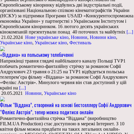
Європейському кіноринку відбулись дві індустріальні події,
організовані Національною спілкою кінематографістів України
(НСКУ) за підтримки Програми USAID «Конкурентоспроможна
економіка України» у партнерстві з Українським Інститутом і
Європейським кіноринком. 16 лютого десять українських
кінокомпаній презентували понад 40 поточних та майбутніх
[...]
21.02.2024
Нове українське кіно
,
Новини
,
Новини кіно
,
Українське кіно
,
Українське кіно
,
Фестиваль
«Віддана» на польському телебаченні
Наприкінці травня глядачі найбільшого каналу Польщі TVP1
побачать романтично-фантазійну стрічку за романом Софії
Андрухович 23 травня о 21:25 на TVP1 відбудеться польська
телепрем’єра фільму «Віддана» за романом Софії Андрухович
«Фелікс Австрія». Минулого червня він став доступний у цій
країні на
[...]
20.05.2021
Новини
,
Українське кіно
Фільм “Віддана”, створений на основі бестселлеру Софії Андрухович
“Фелікс Австрія”, тепер можна подитися онлайн
Романтично-фантазійна стрічка “Віддана” (виробництво
FILM.UA Production) стає доступною в мережі Інтернет. З 10
квітня фільм можна придбати на таких легальних онлайн-