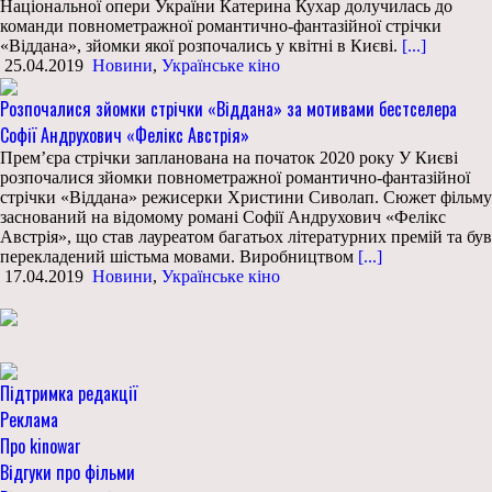
Національної опери України Катерина Кухар долучилась до
команди повнометражної романтично-фантазійної стрічки
«Віддана», зйомки якої розпочались у квітні в Києві.
[...]
25.04.2019
Новини
,
Українське кіно
Розпочалися зйомки стрічки «Віддана» за мотивами бестселера
Софії Андрухович «Фелікс Австрія»
Прем’єра стрічки запланована на початок 2020 року У Києві
розпочалися зйомки повнометражної романтично-фантазійної
стрічки «Віддана» режисерки Христини Сиволап. Сюжет фільму
заснований на відомому романі Софії Андрухович «Фелікс
Австрія», що став лауреатом багатьох літературних премій та був
перекладений шістьма мовами. Виробництвом
[...]
17.04.2019
Новини
,
Українське кіно
Підтримка редакції
Реклама
Про kinowar
Відгуки про фільми