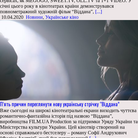
сервісах, як MEGOGO, SWEET.TV, OLL.TV та 1+1 VIDEO. У
січні цього року в кінотеатрах країни демонструвався
повнометражний художній фільм “Віддана”,
[...]
10.04.2020
Новини
,
Українське кіно
П’ять причин переглянути нову українську стрічку “Віддана”
Вже сьогодні на широкі кінотеатральні екрани виходить чуттєва
романтично-фантазійна історія під назвою “Віддана”,
виробництва FILM.UA Production за підтримки Уряду України та
Міністерства культури України. Цей кінотвір створений на
основі справжнього бестселеру – роману Софії Андрухович