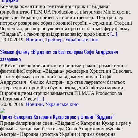
“Віддана”
Команда романтично-фантазійної стрічки “Віддана”
(виробництво FILM.UA Production за підтримки Міністерства
культури України) презентує новий трейлер. Цей трейлер
потроху розкриває образ головної героїні – служниці Стефанії
Черненько, розширює уявлення про світ та атмосферу фільму
“Віддана”, а також привідкриває завісу щодо інших
[...]
29.10.2019
Новини
,
Трейлер
,
Українське кіно
Зйомки фільму «Віддана» за бестселером Софії Андрухович
завершено
У Києві завершилися зйомки повнометражної романтично-
фантазійної стрічки «Віддана» режисерки Христини Сиволап.
Сюжет фільму заснований на відомому романі Софії
Андрухович «Фелікс Австрія», що став лауреатом багатьох
літературних премій та був перекладений шістьма мовами.
Виробництвом стрічки займається FILM.UA Production за
підтримки Уряду
[...]
20.06.2019
Новини
,
Українське кіно
Прима-балерина Катерина Кухар зіграє у фільмі “Віддана”
Прима-балерина на сцені «Відданої»: Катерина Кухар зіграє у
фільмі за мотивами бестселера Софії Андрухович «Фелікс
Австрія» Народна артистка України й прима-балерина