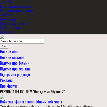
Добірки
Відгуки про фільми
Відгуки про серіали
Актори
Режисери
Підтримка редакції
Про kinowar
Реклама
Go
Новини кіно
Новини серіалів
Відгуки про фільми
Відгуки про серіали
Підтримка редакції
Реклама
Про kinowar
РЕЗУЛЬТАТЫ ПО ТЕГУ "Назад у майбутнє 2"
Найкращі фантастичні фільми всіх часів
Топ фантастичних фільмів всіх часів Ми зібрали найкращі