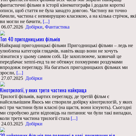
фантастичні фільми в історії кінематографа і додали короткі
описи, щоб стаття не була занадто довгою. Частину ви точно
бачили, частина є невмирущою класикою, а на кілька стрічок, які
ви могли не бачити,
[...]
06.07.2026
Добірки
,
Фантастика
Топ 40 пригодницьких фільмів
Найкращі пригодницькі фільми Пригодницькі фільми – ледь не
улюблена категорія глядачів, навіть якщо вони не хочуть
зізнатися у цьому самим собі. Це захоплююче, зазвичай це
передбачає хеппі-енд та не обтяжує похмурими роздумами
впродовж перегляду. На багатьох пригодницьких фільмах ми
зросли,
[...]
27.07.2025
Добірки
Кінотрилогії, у яких третя частина найкраща
Трилогії фільмів, вартих перегляду, де третій фільм є
найсильнішим Якось ми створили добірку кінотрилогій, у яких
всі три частини були класні (на щастя, вони існують). Сьогодні
ми спробуємо дати відповідь на питання: чи були такі випадки,
коли третя частина трилогії стала
[...]
24.03.2025
Добірки
20 найкращих фільмів про подорожі в часі, ранжованих від