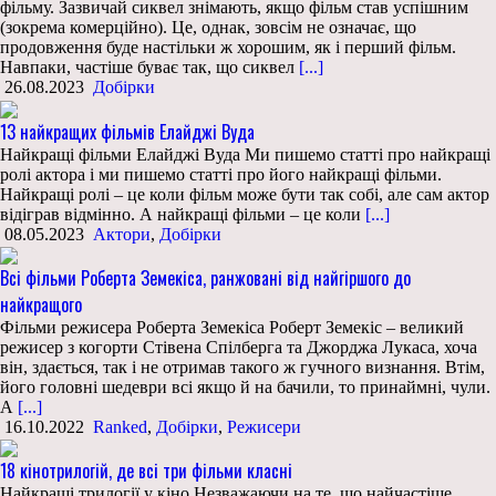
фільму. Зазвичай сиквел знімають, якщо фільм став успішним
(зокрема комерційно). Це, однак, зовсім не означає, що
продовження буде настільки ж хорошим, як і перший фільм.
Навпаки, частіше буває так, що сиквел
[...]
26.08.2023
Добірки
13 найкращих фільмів Елайджі Вуда
Найкращі фільми Елайджі Вуда Ми пишемо статті про найкращі
ролі актора і ми пишемо статті про його найкращі фільми.
Найкращі ролі – це коли фільм може бути так собі, але сам актор
відіграв відмінно. А найкращі фільми – це коли
[...]
08.05.2023
Актори
,
Добірки
Всі фільми Роберта Земекіса, ранжовані від найгіршого до
найкращого
Фільми режисера Роберта Земекіса Роберт Земекіс – великий
режисер з когорти Стівена Спілберга та Джорджа Лукаса, хоча
він, здається, так і не отримав такого ж гучного визнання. Втім,
його головні шедеври всі якщо й на бачили, то принаймні, чули.
А
[...]
16.10.2022
Ranked
,
Добірки
,
Режисери
18 кінотрилогій, де всі три фільми класні
Найкращі трилогії у кіно Незважаючи на те, що найчастіше