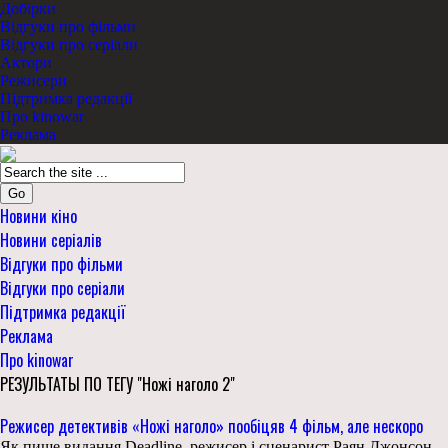
Добірки
Відгуки про фільми
Відгуки про серіали
Актори
Режисери
Підтримка редакції
Про kinowar
Реклама
Go
Новини кіно
Новини серіалів
Відгуки про фільми
Відгуки про серіали
Підтримка редакції
Реклама
Про kinowar
РЕЗУЛЬТАТЫ ПО ТЕГУ "Ножі наголо 2"
Режисер детективів «Ножі наголо» пообіцяв 4 фільм, але нескоро
Як пише видання Deadline, режисер і сценарист Раян Джонсон,