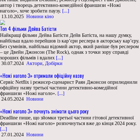
автор і творець детективно-комедійної франшизи «Ножі
наголо», хоче зробити паузу.
[...]
13.10.2025
Новини кіно
Топ 4 фільми Дейва Батісти
Найкращі фільми Дейва Батісти Дейв Батіста, на нашу думку,
найбільш вдало перейшов із кар’єри реслера в акторську кар’єру.
Без сумнівів, найбільш відомий актор, який раніше був реслером
– це Двейн Джонсон (The Rock), однак з точки зору справді
хороших фільмів і вдалих
[...]
30.07.2024
Актори
,
Добірки
«Ножі наголо 3» отримали офіційну назву
Сервіс Netflix і режисер-сценарист Раян Джонсон оприлюднили
офіційну назву третьої частини детективно-комедійної
франшизи «Ножі наголо».
[...]
24.05.2024
Новини
«Ножі наголо 3» почнуть знімати цього року
Deadline пише, що зйомки третьої частини гітової детективної
франшизи «Ножі наголо» розпочнуться вже до кінця 2024 року.
[...]
27.01.2024
Новини