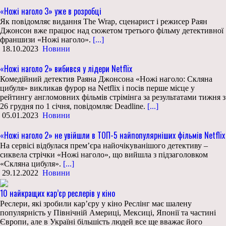
«Ножі наголо 3» уже в розробці
Як повідомляє видання The Wrap, сценарист і режисер Раян
Джонсон вже працює над сюжетом третього фільму детективної
франшизи «Ножі наголо».
[...]
18.10.2023
Новини
«Ножі наголо 2» вибився у лідери Netflix
Комедійний детектив Раяна Джонсона «Ножі наголо: Скляна
цибуля» викликав фурор на Netflix і посів перше місце у
рейтингу англомовних фільмів стрімінга за результатами тижня з
26 грудня по 1 січня, повідомляє Deadline.
[...]
05.01.2023
Новини
«Ножі наголо 2» не увійшли в ТОП-5 найпопулярніших фільмів Netflix
На сервісі відбулася прем’єра найочікуванішого детективу –
сиквела стрічки «Ножі наголо», що вийшла з підзаголовком
«Скляна цибуля».
[...]
29.12.2022
Новини
10 найкращих кар’єр реслерів у кіно
Реслери, які зробили кар’єру у кіно Реслінг має шалену
популярність у Північній Америці, Мексиці, Японії та частині
Європи, але в Україні більшість людей все ще вважає його