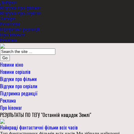
Добірки
Відгуки про фільми
Відгуки про серіали
Актори
Режисери
Підтримка редакції
Про kinowar
Реклама
Go
Новини кіно
Новини серіалів
Відгуки про фільми
Відгуки про серіали
Підтримка редакції
Реклама
Про kinowar
РЕЗУЛЬТАТЫ ПО ТЕГУ "Останній нащадок Землі"
Найкращі фантастичні фільми всіх часів
Топ фантастичних фільмів всіх часів Ми зібрали найкращі