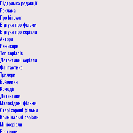
Підтримка редакції
Реклама
Про kinowar
Відгуки про фільми
Відгуки про серіали
Актори
Режисери
Топ серіалів
Детективні серіали
Фантастика
Трилери
Бойовики
Комедії
Детективи
Маловідомі фільми
Старі хороші фільми
Кримінальні серіали
Мінісеріали
Вестерни