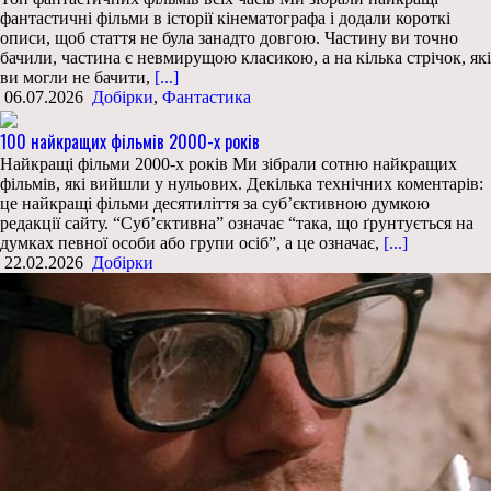
фантастичні фільми в історії кінематографа і додали короткі
описи, щоб стаття не була занадто довгою. Частину ви точно
бачили, частина є невмирущою класикою, а на кілька стрічок, які
ви могли не бачити,
[...]
06.07.2026
Добірки
,
Фантастика
100 найкращих фільмів 2000-х років
Найкращі фільми 2000-х років Ми зібрали сотню найкращих
фільмів, які вийшли у нульових. Декілька технічних коментарів:
це найкращі фільми десятиліття за суб’єктивною думкою
редакції сайту. “Суб’єктивна” означає “така, що ґрунтується на
думках певної особи або групи осіб”, а це означає,
[...]
22.02.2026
Добірки