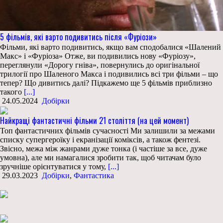
5 фільмів, які варто подивитись після «Фуріози»
Фільми, які варто подивитись, якщо вам сподобалися «Шалений
Макс» і «Фуріоза» Отже, ви подивились нову «Фуріозу»,
переглянули «Дорогу гніва», повернулись до оригінальної
трилогії про Шаленого Макса і подивились всі три фільми – що
тепер? Що дивитись далі? Підкажемо ще 5 фільмів приблизно
такого
[...]
24.05.2024
Добірки
Найкращі фантастичні фільми 21 століття (на цей момент)
Топ фантастичних фільмів сучасності Ми залишили за межами
списку супергероїку і екранізації коміксів, а також фентезі.
Звісно, межа між жанрами дуже тонка (і частіше за все, дуже
умовна), але ми намагалися зробити так, щоб читачам було
зручніше орієнтуватися у тому,
[...]
29.03.2023
Добірки
,
Фантастика