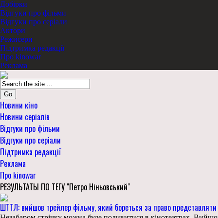
Добірки
Відгуки про фільми
Відгуки про серіали
Актори
Режисери
Підтримка редакції
Про kinowar
Реклама
Go
Новини кіно
Новини серіалів
Відгуки про фільми
Відгуки про серіали
Підтримка редакції
Реклама
Про kinowar
РЕЗУЛЬТАТЫ ПО ТЕГУ "Петро Ніньовський"
ШТТЛ: вийшов трейлер фільму, який бореться за право представляти 
Незабаром стрічку можна буде подивитися в кінотеатрах Вийшов