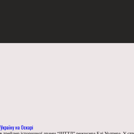
Україну на Оскарі
 трейлер історичної драми “ШТТЛ” режисера Еді Уолтера. У стрі