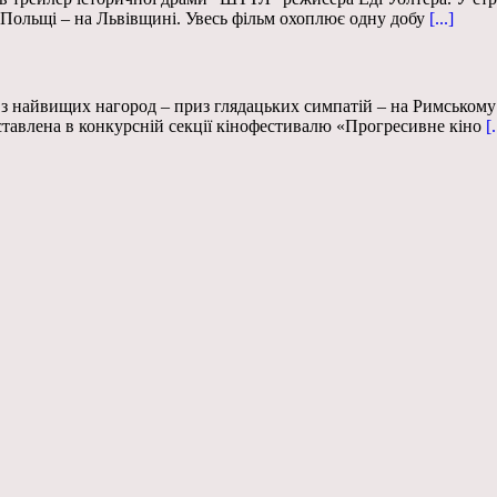
а Польщі – на Львівщині. Увесь фільм охоплює одну добу
[...]
 найвищих нагород – приз глядацьких симпатій – на Римському 
ставлена в конкурсній секції кінофестивалю «Прогресивне кіно
[.