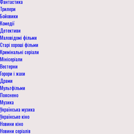
Фантастика
Трилери
Бойовики
Комедії
Детективи
Маловідомі фільми
Старі хороші фільми
Кримінальні серіали
Мінісеріали
Вестерни
Горори і жахи
Драми
Мультфільми
Пояснено
Музика
Українська музика
Українське кіно
Новини кіно
Новини серіалів