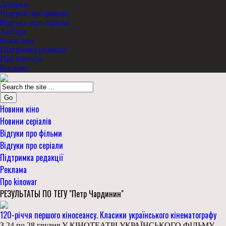
Добірки
Відгуки про фільми
Відгуки про серіали
Актори
Режисери
Підтримка редакції
Про kinowar
Реклама
Go
Новини кіно
Новини серіалів
Відгуки про фільми
Відгуки про серіали
Підтримка редакції
Реклама
Про kinowar
РЕЗУЛЬТАТЫ ПО ТЕГУ "Петр Чардинин"
120-річчя першого кіносеансу. Класики українського кінематографу
З 24 по 28 грудня У КІНОТЕАТРІ УКРАЇНСЬКОГО ФІЛЬМУ