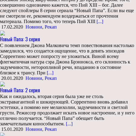
совершенно однозначно кажется, что Пий XIII – бог. Далее
следуют спойлеры 8 серии сериала “Новый Папа”. Если вы еще
не смотрели ее, рекомендуем воздержаться от прочтения
материала. Помимо того, что теперь Пий XIII
[...]
17.02.2020
Новини
,
Рекап
Новый Папа: 3 серия
С появлением Джона Малковича темп повествования настолько
замедлился, что создается ощущение, что в девять эпизодов
Соррентино может попросту не уложиться. Виной всему
флегматичная натура сэра Джона Брэннокса, его склонность к
задумчивости, неторопливой речи, впаданию в состояние
близкое к трансу. При
[...]
20.01.2020
Новини
,
Рекап
Новый Папа: 2 серия
Как и ожидалось, вторая серия была уже не столь
экстравагантной и шокирующей. Соррентино вновь добавил
эстетики, а помимо нее меланхолии, задумчивости и светлой
грусти. Режиссер продолжает искать новое настроение, и у него
отлично получается. “Новый Папа” обещает быть
замечательным кинособытием.
[...]
15.01.2020
Новини
,
Рекап