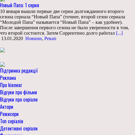
Новый Папа: 1 серия
10 января вышли первые две серии долгожданного второго
сезона сериала “Новый Папа” (точнее, второй сезон сериала
“Молодой Папа” называется “Новый Папа” – как удобнее).
После завершения первого сезона не было уверенности в том,
что второй состоится. Затем Соррентино долго работал
[...]
13.01.2020
Новини
,
Рекап
Підтримка редакції
Реклама
Про kinowar
Відгуки про фільми
Відгуки про серіали
Актори
Режисери
Топ серіалів
Детективні серіали