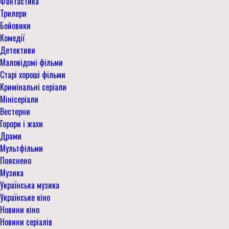
Фантастика
Трилери
Бойовики
Комедії
Детективи
Маловідомі фільми
Старі хороші фільми
Кримінальні серіали
Мінісеріали
Вестерни
Горори і жахи
Драми
Мультфільми
Пояснено
Музика
Українська музика
Українське кіно
Новини кіно
Новини серіалів