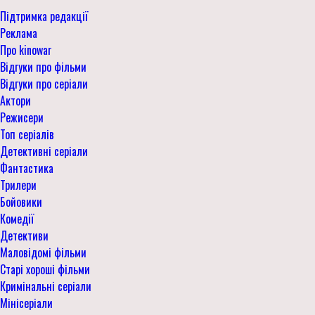
Підтримка редакції
Реклама
Про kinowar
Відгуки про фільми
Відгуки про серіали
Актори
Режисери
Топ серіалів
Детективні серіали
Фантастика
Трилери
Бойовики
Комедії
Детективи
Маловідомі фільми
Старі хороші фільми
Кримінальні серіали
Мінісеріали