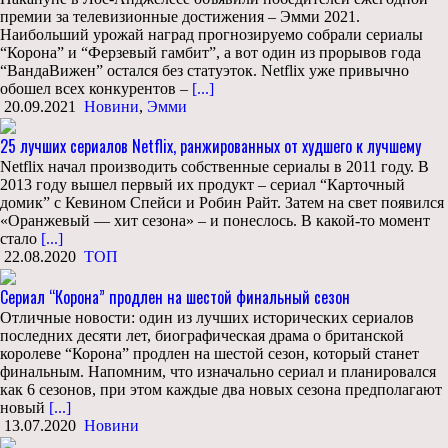
премии за телевизионные достижения – Эмми 2021.
Наибольший урожай наград прогнозируемо собрали сериалы
“Корона” и “Ферзевый гамбит”, а вот один из прорывов года
“ВандаВижен” остался без статуэток. Netflix уже привычно
обошел всех конкурентов –
[...]
20.09.2021
Новини
,
Эмми
25 лучших сериалов Netflix, ранжированных от худшего к лучшему
Netflix начал производить собственные сериалы в 2011 году. В
2013 году вышел первый их продукт – сериал “Карточный
домик” с Кевином Спейси и Робин Райт. Затем на свет появился
«Оранжевый — хит сезона» – и понеслось. В какой-то момент
стало
[...]
22.08.2020
ТОП
Сериал “Корона” продлен на шестой финальный сезон
Отличные новости: один из лучших исторических сериалов
последних десяти лет, биографическая драма о британской
королеве “Корона” продлен на шестой сезон, который станет
финальным. Напомним, что изначально сериал и планировался
как 6 сезонов, при этом каждые два новых сезона предполагают
новый
[...]
13.07.2020
Новини