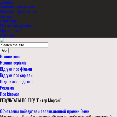
Добірки
Відгуки про фільми
Відгуки про серіали
Актори
Режисери
Підтримка редакції
Про kinowar
Реклама
Go
Новини кіно
Новини серіалів
Відгуки про фільми
Відгуки про серіали
Підтримка редакції
Реклама
Про kinowar
РЕЗУЛЬТАТЫ ПО ТЕГУ "Питер Морган"
Объявлены победители телевизионной премии Эмми
Накануне в Лос-Анджелесе объявили победителей ежегодной