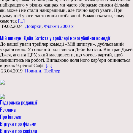
найкращого у різних жанрах ми часто збираємо списки фільмів,
які може і не стали найкращими, але точно варті уваги. При
цьому цієї уваги часто вони позбавлені. Важко сказати, чому
саме так
[...]
19.02.2024
Добірки
,
Фільми 2000-х
Мій шпигун: Дейв Батіста у трейлері нової убойної комедії
До вашої уваги трейлер комедії «Мій шпигун», дубльований
українською. У головній ролі знявся Дейв Батіста. Він грає Джей
Джея, агента ЦРУ, який має довести, що чогось вартий, щоб
залишитись на роботі. Випадково доля його кар’єри опиняється
в руках 9-річної Софі.
[...]
23.04.2019
Новини
,
Трейлер
Підтримка редакції
Реклама
Про kinowar
Відгуки про фільми
Відгуки про серіали