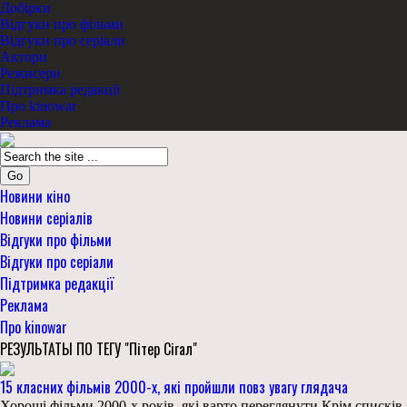
Добірки
Відгуки про фільми
Відгуки про серіали
Актори
Режисери
Підтримка редакції
Про kinowar
Реклама
Go
Новини кіно
Новини серіалів
Відгуки про фільми
Відгуки про серіали
Підтримка редакції
Реклама
Про kinowar
РЕЗУЛЬТАТЫ ПО ТЕГУ "Пітер Сігал"
15 класних фільмів 2000-х, які пройшли повз увагу глядача
Хороші фільми 2000-х років, які варто переглянути Крім списків