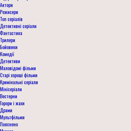
Актори
Режисери
Топ серіалів
Детективні серіали
Фантастика
Трилери
Бойовики
Комедії
Детективи
Маловідомі фільми
Старі хороші фільми
Кримінальні серіали
Мінісеріали
Вестерни
Горори і жахи
Драми
Мультфільми
Пояснено