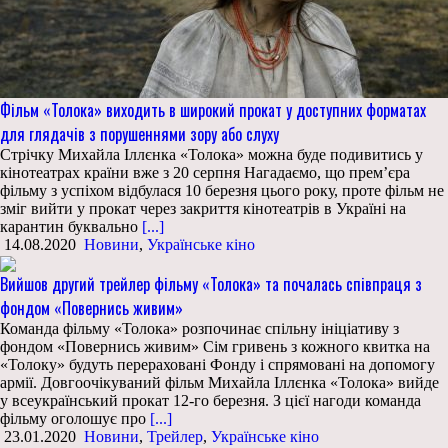
Фільм «Толока» виходить в широкий прокат у доступних форматах
для глядачів з порушеннями зору або слуху
Стрічку Михайла Іллєнка «Толока» можна буде подивитись у
кінотеатрах країни вже з 20 серпня Нагадаємо, що прем’єра
фільму з успіхом відбулася 10 березня цього року, проте фільм не
зміг вийти у прокат через закриття кінотеатрів в Україні на
карантин буквально
[...]
14.08.2020
Новини
,
Українське кіно
Вийшов другий трейлер фільму «Толока» та почалась співпраця з
фондом «Повернись живим»
Команда фільму «Толока» розпочинає спільну ініціативу з
фондом «Повернись живим» Сім гривень з кожного квитка на
«Толоку» будуть перераховані Фонду і спрямовані на допомогу
армії. Довгоочікуваний фільм Михайла Іллєнка «Толока» вийде
у всеукраїнський прокат 12-го березня. З цієї нагоди команда
фільму оголошує про
[...]
23.01.2020
Новини
,
Трейлер
,
Українське кіно