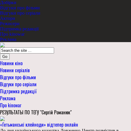
Добірки
Відгуки про фільми
Відгуки про серіали
Актори
Режисери
Підтримка редакції
Про kinowar
Реклама
Go
Новини кіно
Новини серіалів
Відгуки про фільми
Відгуки про серіали
Підтримка редакції
Реклама
Про kinowar
РЕЗУЛЬТАТЫ ПО ТЕГУ "Сергій Романюк"
«Гетьманські клейноди» відтепер онлайн
До дня українського козацтва Довженко-Центр розмістив в