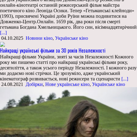
онлайн-кінотеатрі останній режисерський фільм майстра
поетичного кіно Леоніда Осики. Тепер «Гетьманські клейноди»
(1993), присвячені Україні доби Руїни можна подивитися на
Довженко-Центр.Онлайн. 1659 рік, два роки після смерті
гетьмана Богдана Хмельницького. Його син, вісімнадцятирічний
[...]
04.10.2025
Новини кіно
,
Українське кіно
Найкращі українські фільми за 30 років Незалежності
Найкращі фільми України, зняті за часів Незалежності Кожного
року ми пишемо статті про найкращі українські фільми року,
десятиліття, а також усього періоду Незалежності. І кожного разу
ми додаємо нові стрічки. Це зрозуміло, адже український
кінематограф розвивається, нові режисери та сценаристи
[...]
24.08.2021
Добірки
,
Нове українське кіно
,
Українське кіно