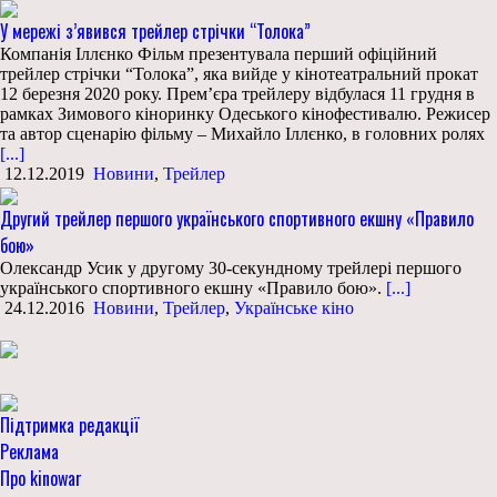
У мережі з’явився трейлер стрічки “Толока”
Компанія Іллєнко Фільм презентувала перший офіційний
трейлер стрічки “Толока”, яка вийде у кінотеатральний прокат
12 березня 2020 року. Прем’єра трейлеру відбулася 11 грудня в
рамках Зимового кіноринку Одеського кінофестивалю. Режисер
та автор сценарію фільму – Михайло Іллєнко, в головних ролях
[...]
12.12.2019
Новини
,
Трейлер
Другий трейлер першого українського спортивного екшну «Правило
бою»
Олександр Усик у другому 30-секундному трейлері першого
українського спортивного екшну «Правило бою».
[...]
24.12.2016
Новини
,
Трейлер
,
Українське кіно
Підтримка редакції
Реклама
Про kinowar