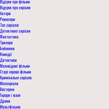
Відгуки про фільми
Відгуки про серіали
Актори
Режисери
Топ серіалів
Детективні серіали
Фантастика
Трилери
Бойовики
Комедії
Детективи
Маловідомі фільми
Старі хороші фільми
Кримінальні серіали
Мінісеріали
Вестерни
Горори і жахи
Драми
Мультфільми