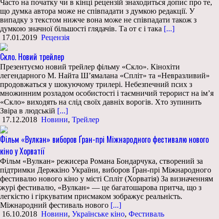
Часто на початку чи в кінці рецензій знаходиться допис про те,
що думка автора може не співпадати з думкою редакції. У
випадку з текстом нижче вона може не співпадати також з
думкою значної більшості глядачів. Та от є і така
[...]
17.01.2019
Рецензія
Скло. Новий трейлер
Презентуємо новий трейлер фільму «Скло». Кінохіти
легендарного М. Найта Ш’ямалана «Спліт» та «Невразливий»
продовжаться у шокуючому трилері. Небезпечний псих з
множинним розладом особистості і таємничий терорист на ім’я
«Скло» виходять на слід своїх давніх ворогів. Хто зупинить
Звіра в людській
[...]
17.12.2018
Новини
,
Трейлер
Фільм «Вулкан» виборов Ґран-прі Міжнародного фестивалю нового
кіно у Хорватії
Фільм «Вулкан» режисера Романа Бондарчука, створений за
підтримки Держкіно України, виборов Ґран-прі Міжнародного
фестивалю нового кіно у місті Спліт (Хорватія) За визначенням
журі фестивалю, «Вулкан» — це багатошарова притча, що з
легкістю і гіркуватим присмаком зображує реальність.
Міжнародний фестиваль нового
[...]
16.10.2018
Новини
,
Українське кіно
,
Фестиваль