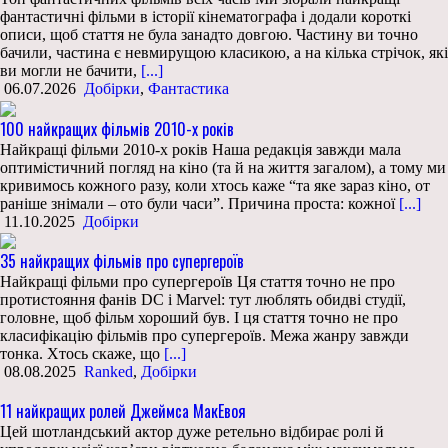
фантастичні фільми в історії кінематографа і додали короткі
описи, щоб стаття не була занадто довгою. Частину ви точно
бачили, частина є невмирущою класикою, а на кілька стрічок, які
ви могли не бачити,
[...]
06.07.2026
Добірки
,
Фантастика
100 найкращих фільмів 2010-х років
Найкращі фільми 2010-х років Наша редакція завжди мала
оптимістичний погляд на кіно (та й на життя загалом), а тому ми
кривимось кожного разу, коли хтось каже “та яке зараз кіно, от
раніше знімали – ото були часи”. Причина проста: кожної
[...]
11.10.2025
Добірки
35 найкращих фільмів про супергероїв
Найкращі фільми про супергероїв Ця стаття точно не про
протистояння фанів DC і Marvel: тут люблять обидві студії,
головне, щоб фільм хороший був. І ця стаття точно не про
класифікацію фільмів про супергероїв. Межа жанру завжди
тонка. Хтось скаже, що
[...]
08.08.2025
Ranked
,
Добірки
11 найкращих ролей Джеймса МакЕвоя
Цей шотландський актор дуже ретельно відбирає ролі й