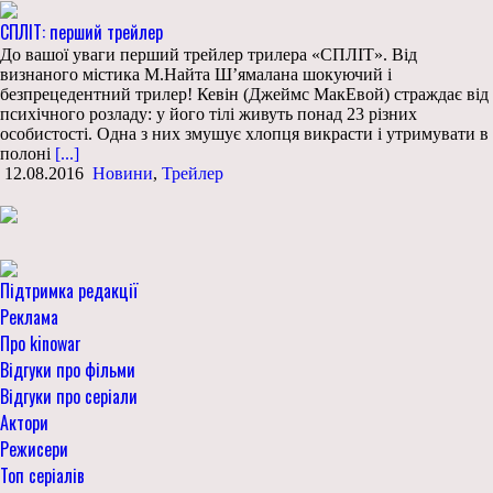
СПЛІТ: перший трейлер
До вашої уваги перший трейлер трилера «СПЛІТ». Від
визнаного містика М.Найта Ш’ямалана шокуючий і
безпрецедентний трилер! Кевін (Джеймс МакЕвой) страждає від
психічного розладу: у його тілі живуть понад 23 різних
особистості. Одна з них змушує хлопця викрасти і утримувати в
полоні
[...]
12.08.2016
Новини
,
Трейлер
Підтримка редакції
Реклама
Про kinowar
Відгуки про фільми
Відгуки про серіали
Актори
Режисери
Топ серіалів