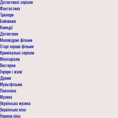
Детективні серіали
Фантастика
Трилери
Бойовики
Комедії
Детективи
Маловідомі фільми
Старі хороші фільми
Кримінальні серіали
Мінісеріали
Вестерни
Горори і жахи
Драми
Мультфільми
Пояснено
Музика
Українська музика
Українське кіно
Новини кіно