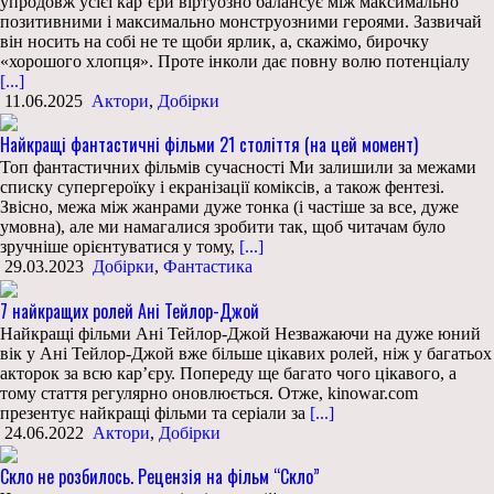
упродовж усієї кар’єри віртуозно балансує між максимально
позитивними і максимально монструозними героями. Зазвичай
він носить на собі не те щоби ярлик, а, скажімо, бирочку
«хорошого хлопця». Проте інколи дає повну волю потенціалу
[...]
11.06.2025
Актори
,
Добірки
Найкращі фантастичні фільми 21 століття (на цей момент)
Топ фантастичних фільмів сучасності Ми залишили за межами
списку супергероїку і екранізації коміксів, а також фентезі.
Звісно, межа між жанрами дуже тонка (і частіше за все, дуже
умовна), але ми намагалися зробити так, щоб читачам було
зручніше орієнтуватися у тому,
[...]
29.03.2023
Добірки
,
Фантастика
7 найкращих ролей Ані Тейлор-Джой
Найкращі фільми Ані Тейлор-Джой Незважаючи на дуже юний
вік у Ані Тейлор-Джой вже більше цікавих ролей, ніж у багатьох
акторок за всю кар’єру. Попереду ще багато чого цікавого, а
тому стаття регулярно оновлюється. Отже, kinowar.com
презентує найкращі фільми та серіали за
[...]
24.06.2022
Актори
,
Добірки
Скло не розбилось. Рецензія на фільм “Скло”