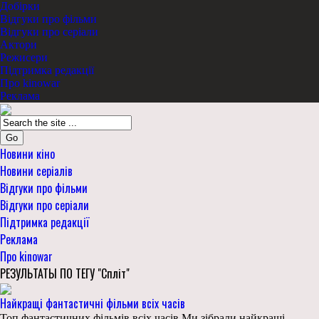
Добірки
Відгуки про фільми
Відгуки про серіали
Актори
Режисери
Підтримка редакції
Про kinowar
Реклама
Go
Новини кіно
Новини серіалів
Відгуки про фільми
Відгуки про серіали
Підтримка редакції
Реклама
Про kinowar
РЕЗУЛЬТАТЫ ПО ТЕГУ "Спліт"
Найкращі фантастичні фільми всіх часів
Топ фантастичних фільмів всіх часів Ми зібрали найкращі