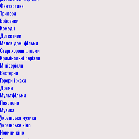
Фантастика
Трилери
Бойовики
Комедії
Детективи
Маловідомі фільми
Старі хороші фільми
Кримінальні серіали
Мінісеріали
Вестерни
Горори і жахи
Драми
Мультфільми
Пояснено
Музика
Українська музика
Українське кіно
Новини кіно