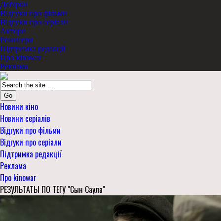
Добірки
Відгуки про фільми
Відгуки про серіали
Актори
Режисери
Підтримка редакції
Про kinowar
Реклама
Go
Новини кіно
Новини серіалів
Відгуки про фільми
Відгуки про серіали
Підтримка редакції
Реклама
Про kinowar
РЕЗУЛЬТАТЫ ПО ТЕГУ "Сын Саула"