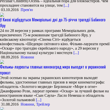
Peculiar Children) Осень – идеальная пора для блокбастеров. Чем
прохладнее становится на улице, тем
[...]
03.10.2016
Прев'ю
У Києві відбудуться Меморіальні дні до 75-річчя трагедії Бабиного
Яру
24 по 28 вересня у рамках програми Меморіальних днів,
присвячених 75-м роковинам трагедії Бабиного Яру, у
київському кінотеатрі «Сінема Сіті» відбудеться
кінофестиваль «Шедеври світового кіно. Фільми-лауреати премії
«Оскар» про трагедію єврейського народу», а 29 вересня у
Національному палаці культури і мистецтв
[...]
08.09.2016
Новини
Фильмы-лауреаты главных кинонаград мира выходят в украинский
прокат
Этой осенью на экраны украинских кинотеатров выходят
фильмы, удостоенные главных призов в мире кинематографа:
обладатель «Золотого медведя» Берлинале «Море в огне»
Джанфранко Рози, лауреат премии «Оскар» за лучший фильм на
иностранном языке «Сын Саула» Ласло Немеша и обладатель
«Золотой пальмовой
[...]
31.08.2016
Новини
,
Трейлер