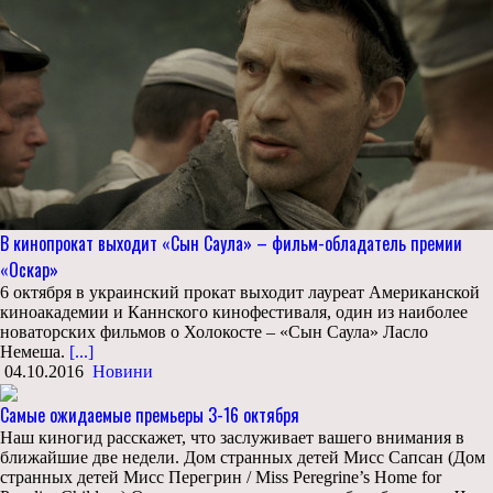
В кинопрокат выходит «Сын Саула» – фильм-обладатель премии
«Оскар»
6 октября в украинский прокат выходит лауреат Американской
киноакадемии и Каннского кинофестиваля, один из наиболее
новаторских фильмов о Холокосте – «Сын Саула» Ласло
Немеша.
[...]
04.10.2016
Новини
Самые ожидаемые премьеры 3-16 октября
Наш киногид расскажет, что заслуживает вашего внимания в
ближайшие две недели. Дом странных детей Мисс Сапсан (Дом
странных детей Мисс Перегрин / Miss Peregrine’s Home for