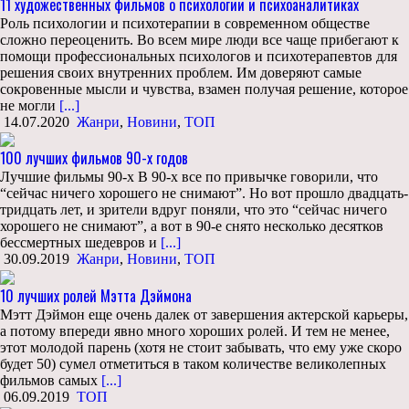
11 художественных фильмов о психологии и психоаналитиках
Роль психологии и психотерапии в современном обществе
сложно переоценить. Во всем мире люди все чаще прибегают к
помощи профессиональных психологов и психотерапевтов для
решения своих внутренних проблем. Им доверяют самые
сокровенные мысли и чувства, взамен получая решение, которое
не могли
[...]
14.07.2020
Жанри
,
Новини
,
ТОП
100 лучших фильмов 90-х годов
Лучшие фильмы 90-х В 90-х все по привычке говорили, что
“сейчас ничего хорошего не снимают”. Но вот прошло двадцать-
тридцать лет, и зрители вдруг поняли, что это “сейчас ничего
хорошего не снимают”, а вот в 90-е снято несколько десятков
бессмертных шедевров и
[...]
30.09.2019
Жанри
,
Новини
,
ТОП
10 лучших ролей Мэтта Дэймона
Мэтт Дэймон еще очень далек от завершения актерской карьеры,
а потому впереди явно много хороших ролей. И тем не менее,
этот молодой парень (хотя не стоит забывать, что ему уже скоро
будет 50) сумел отметиться в таком количестве великолепных
фильмов самых
[...]
06.09.2019
ТОП