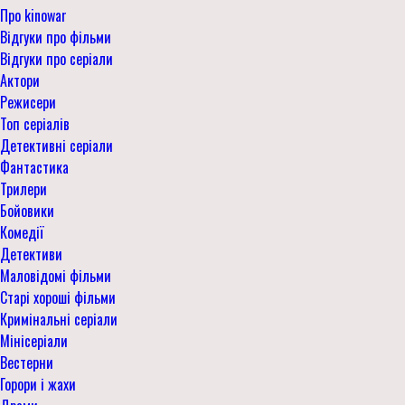
Про kinowar
Відгуки про фільми
Відгуки про серіали
Актори
Режисери
Топ серіалів
Детективні серіали
Фантастика
Трилери
Бойовики
Комедії
Детективи
Маловідомі фільми
Старі хороші фільми
Кримінальні серіали
Мінісеріали
Вестерни
Горори і жахи