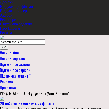
Добірки
Відгуки про фільми
Відгуки про серіали
Актори
Режисери
Підтримка редакції
Про kinowar
Реклама
Go
Новини кіно
Новини серіалів
Відгуки про фільми
Відгуки про серіали
Підтримка редакції
Реклама
Про kinowar
РЕЗУЛЬТАТЫ ПО ТЕГУ "Умница Уилл Хантинг"
20 найкращих мотивуючих фільмів
Найкращі фільми, що мотивують і надихають жити, творити,