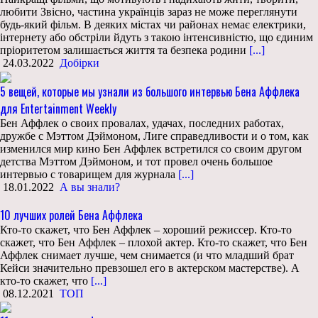
любити Звісно, частина українців зараз не може переглянути
будь-який фільм. В деяких містах чи районах немає електрики,
інтернету або обстріли йдуть з такою інтенсивністю, що єдиним
пріоритетом залишається життя та безпека родини
[...]
24.03.2022
Добірки
5 вещей, которые мы узнали из большого интервью Бена Аффлека
для Entertainment Weekly
Бен Аффлек о своих провалах, удачах, последних работах,
дружбе с Мэттом Дэймоном, Лиге справедливости и о том, как
изменился мир кино Бен Аффлек встретился со своим другом
детства Мэттом Дэймоном, и тот провел очень большое
интервью с товарищем для журнала
[...]
18.01.2022
А вы знали?
10 лучших ролей Бена Аффлека
Кто-то скажет, что Бен Аффлек – хороший режиссер. Кто-то
скажет, что Бен Аффлек – плохой актер. Кто-то скажет, что Бен
Аффлек снимает лучше, чем снимается (и что младший брат
Кейси значительно превзошел его в актерском мастерстве). А
кто-то скажет, что
[...]
08.12.2021
ТОП