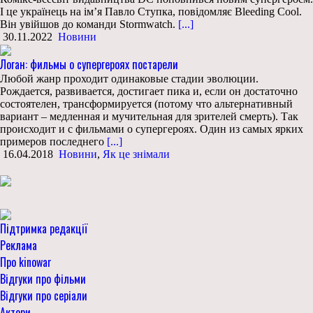
І це українець на ім’я Павло Ступка, повідомляє Bleeding Cool.
Він увійшов до команди Stormwatch.
[...]
30.11.2022
Новини
Логан: фильмы о супергероях постарели
Любой жанр проходит одинаковые стадии эволюции.
Рождается, развивается, достигает пика и, если он достаточно
состоятелен, трансформируется (потому что альтернативный
вариант – медленная и мучительная для зрителей смерть). Так
происходит и с фильмами о супергероях. Один из самых ярких
примеров последнего
[...]
16.04.2018
Новини
,
Як це знімали
Підтримка редакції
Реклама
Про kinowar
Відгуки про фільми
Відгуки про серіали
Актори