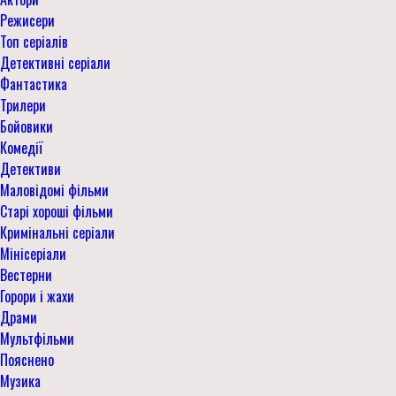
Режисери
Топ серіалів
Детективні серіали
Фантастика
Трилери
Бойовики
Комедії
Детективи
Маловідомі фільми
Старі хороші фільми
Кримінальні серіали
Мінісеріали
Вестерни
Горори і жахи
Драми
Мультфільми
Пояснено
Музика