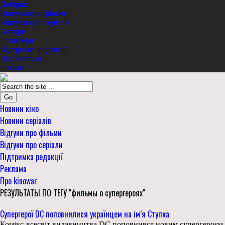
Добірки
Відгуки про фільми
Відгуки про серіали
Актори
Режисери
Підтримка редакції
Про kinowar
Реклама
Go
Новини кіно
Новини серіалів
Відгуки про фільми
Відгуки про серіали
Підтримка редакції
Реклама
Про kinowar
РЕЗУЛЬТАТЫ ПО ТЕГУ "фильмы о супергероях"
Супергерої DC поповнилися українцем на ім’я Ступка
Комікс-всесвіт видавництва DC поповнився новим супергероєм.