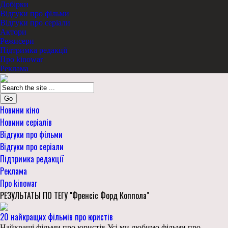
Добірки
Відгуки про фільми
Відгуки про серіали
Актори
Режисери
Підтримка редакції
Про kinowar
Реклама
Go
Новини кіно
Новини серіалів
Відгуки про фільми
Відгуки про серіали
Підтримка редакції
Реклама
Про kinowar
РЕЗУЛЬТАТЫ ПО ТЕГУ "Френсіс Форд Коппола"
20 найкращих фільмів про юристів
Найкращі фільми про юристів Усі ми любимо фільми про