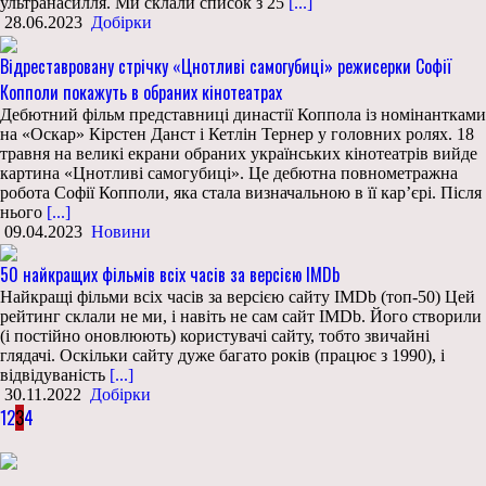
ультранасилля. Ми склали список з 25
[...]
28.06.2023
Добірки
Відреставровану стрічку «Цнотливі самогубиці» режисерки Софії
Копполи покажуть в обраних кінотеатрах
Дебютний фільм представниці династії Коппола із номінантками
на «Оскар» Кірстен Данст і Кетлін Тернер у головних ролях. 18
травня на великі екрани обраних українських кінотеатрів вийде
картина «Цнотливі самогубиці». Це дебютна повнометражна
робота Софії Копполи, яка стала визначальною в її кар’єрі. Після
нього
[...]
09.04.2023
Новини
50 найкращих фільмів всіх часів за версією IMDb
Найкращі фільми всіх часів за версією сайту IMDb (топ-50) Цей
рейтинг склали не ми, і навіть не сам сайт IMDb. Його створили
(і постійно оновлюють) користувачі сайту, тобто звичайні
глядачі. Оскільки сайту дуже багато років (працює з 1990), і
відвідуваність
[...]
30.11.2022
Добірки
1
2
3
4