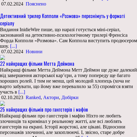
07.02.2024
Пояснено
Детективний трилер Копполи «Розмова» перезнімуть у форматі
серіалу
Видання InidieWire пише, що наразі готується міні-серіал,
заснований на детективно-психологічному трилері Френсіса
Форда Копполи «Розмова». Сам Коппола виступить продюсером
шоу.
[...]
07.02.2024
Новини
22 найкращих фільми Метта Деймона
Найкращі фільми Метта Деймона Метт Деймон ще дуже далекий
від завершення акторської кар’єри, а тому попереду ще багато
хороших ролей. І тим не менш, цей молодий хлопець (хоча не
варто забувати, що йому вже перевалило за 55) спромігся взяти
участь в
[...]
02.10.2023
Ranked
,
Актори
,
Добірки
25 найкращих фільмів про гангстерів і мафію
Найкращі фільми про гангстерів і мафію Ніхто не любить
злочинців та кримінал у реальному житті, але всі люблять
гангстерів на екрані. Історії жорстокі, але цікаві. Відносини
персонажів злочинні, але захоплюючі. І, звісно, старе добре