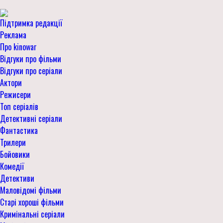
Підтримка редакції
Реклама
Про kinowar
Відгуки про фільми
Відгуки про серіали
Актори
Режисери
Топ серіалів
Детективні серіали
Фантастика
Трилери
Бойовики
Комедії
Детективи
Маловідомі фільми
Старі хороші фільми
Кримінальні серіали