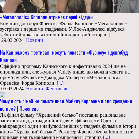
«Мегалополіс» Копполи отримав перші відгуки
Епічний довгобуд Френсіса Форда Копполи «Мегалополіс»
зустрівся з першими глядачами. У Лос-Анджелесі відбувся
дебютний показ для потенційних дистриб’юторів.
[...]
29.03.2024
Новини
На Каннському фестивалі можуть показати «Фуріосу» і довгобуд
Копполи
Офіційно програму Каннського кінофестивалю 2024 ще не
оприлюднили, але журнал Variety пише, що можна чекати на
прем’єру «Фуріоси» Джорджа Міллера і «Мегалополіса»
Френсіса Форда Копполи.
[...]
05.03.2024
Новини
,
Фестиваль
Чому п’ять сімей не помстилися Майклу Корлеоне після хрещення
вогнем? | Пояснено
Як фінал фільму “Хрещений батько” поставив раціональне
запитання щодо традиційної для мафії вендети Один з
найкращих і один з найулюбленіших у глядачів фільмів в історії
кіно – “Хрещений батько”. Режисер Френсіс Форд Коппола не
приймав навіть найменші компроміси і створив
[...]