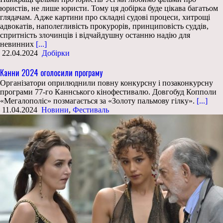
юристів, не лише юристи. Тому ця добірка буде цікава багатьом
глядачам. Адже картини про складні судові процеси, хитрощі
адвокатів, наполегливість прокурорів, принциповість суддів,
спритність злочинців і відчайдушну останню надію для
невинних
[...]
22.04.2024
Добірки
Канни 2024 оголосили програму
Організатори оприлюднили повну конкурсну і позаконкурсну
програми 77-го Каннського кінофестивалю. Довгобуд Копполи
«Мегалополіс» позмагається за «Золоту пальмову гілку».
[...]
11.04.2024
Новини
,
Фестиваль