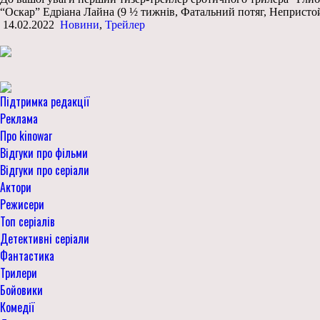
“Оскар” Едріана Лайна (9 ½ тижнів, Фатальний потяг, Непристой
14.02.2022
Новини
,
Трейлер
Підтримка редакції
Реклама
Про kinowar
Відгуки про фільми
Відгуки про серіали
Актори
Режисери
Топ серіалів
Детективні серіали
Фантастика
Трилери
Бойовики
Комедії