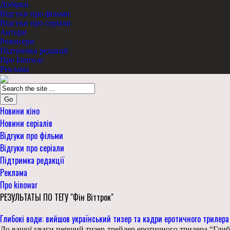
Добірки
Відгуки про фільми
Відгуки про серіали
Актори
Режисери
Підтримка редакції
Про kinowar
Реклама
Go
Новини кіно
Новини серіалів
Відгуки про фільми
Відгуки про серіали
Підтримка редакції
Реклама
Про kinowar
РЕЗУЛЬТАТЫ ПО ТЕГУ "Фін Віттрок"
Глибокі води: вийшов український тизер та кадри еротичного трилер
До вашої уваги перший тизер-трейлер еротичного трилера “Глибок