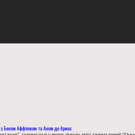
а з Беном Аффлеком та Аною де Армас
і води”, головні ролі у якому зіграли двічі лауреат премії “Ос