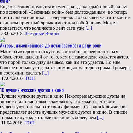
саги?
Еще отчетливо помнятся времена, когда каждый новый фильм
по вселенной «Звездных войн» был долгожданным, но теперь
почти любая новинка — очередная. По большей части такой не
слишком приятный ярлык имеет под собой почву. Может
показаться, что количество лент саги уже
[...]
23.05.2018
Звездные Войны
Актеры, изменившиеся до неузнаваемости ради роли
Мастера актерского искусства способны перевоплотиться в
образ, столь далекий от того, кем на самом деле является актер,
что порой только диву даешься, как им это удается. Но еще
больше они могут сделать с помощью мастеров грима. Гримеры
в состоянии сделать
[...]
17.04.2016
ТОП
10 лучших мужских дуэтов в кино
Лучшие мужские дуэты в кино Некоторые мужские дуэты на
экране стали настолько знаковыми, что кажется, что они
существуют отдельно от своих фильмов. Сегодня kinowar.com
представляет десять лучших мужских дуэтов в кино. В списке
только те дуэты, которые появились более, чем
[...]
11.04.2016
ТОП