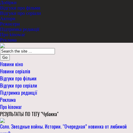
Добірки
Відгуки про фільми
Відгуки про серіали
Актори
Режисери
Підтримка редакції
Про kinowar
Реклама
Go
Новини кіно
Новини серіалів
Відгуки про фільми
Відгуки про серіали
Підтримка редакції
Реклама
Про kinowar
РЕЗУЛЬТАТЫ ПО ТЕГУ "Чубакка"
Соло. Звездные войны. Истории. “Очередная” новинка от любимой