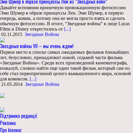
Эми Шумер в образе принцессы Леи из “Звездных войн”
Давайте вспомним ироничную провокационную фотосессию
Эми Шумер в образе принцессы Леи. Эми Шумер, в первую
очередь, комик, а потому она не могла просто взять и сделать
обычную фотосессию. В итоге, “Звездные войны” в лице Lucas
Films и Disney открестились от
[...]
02.11.2015
Звездные Войны
Звездные войны VII – мы очень ждем!
Первое место в списке самых ожидаемых фильмов ближайших
лет, безусловно, принадлежит новой, седьмой части фильма
«Звездные Войны». Среди всех произведений кинематографа,
пожалуй, сложно найти еще один такой фильм, который сам по
себе стал первопричиной целого вымышленного мира, основой
для комиксов,
[...]
21.05.2014
Звездные Войны
Підтримка редакції
Реклама
Про kinowar