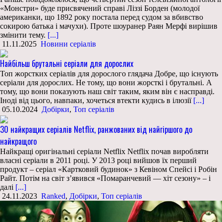
«Монстри» буде присвячений справі Ліззі Борден (молодої
американки, що 1892 року постала перед судом за вбивство
сокирою батька і мачухи). Проте шоуранер Раян Мерфі вирішив
змінити тему.
[...]
11.11.2025
Новини серіалів
Найбільш брутальні серіали для дорослих
Топ жорстких серіалів для дорослого глядача Добре, що існують
серіали для дорослих. Не тому, що вони жорсткі і брутальні. А
тому, що вони показують наш світ таким, яким він є насправді.
Іноді від цього, навпаки, хочеться втекти кудись в ілюзії
[...]
05.10.2024
Добірки
,
Топ серіалів
30 найкращих серіалів Netflix, ранжованих від найгіршого до
найкращого
Найкращі оригінальні серіали Netflix Netflix почав виробляти
власні серіали в 2011 році. У 2013 році вийшов їх перший
продукт – серіал «Картковий будинок» з Кевіном Спейсі і Робін
Райт. Потім на світ з’явився «Помаранчевий — хіт сезону» – і
далі
[...]
24.11.2023
Ranked
,
Добірки
,
Топ серіалів