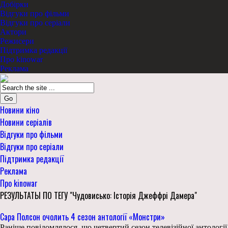
Добірки
Відгуки про фільми
Відгуки про серіали
Актори
Режисери
Підтримка редакції
Про kinowar
Реклама
Go
Новини кіно
Новини серіалів
Відгуки про фільми
Відгуки про серіали
Підтримка редакції
Реклама
Про kinowar
РЕЗУЛЬТАТЫ ПО ТЕГУ "Чудовисько: Історія Джеффрі Дамера"
Сара Полсон очолить 4 сезон антології «Монстри»
Раніше повідомлялося, що четвертий сезон телевізійної антології