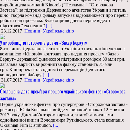
виробництва компанії Kinorob (“Незламна”, “Сторожова
Застава”) за підтримки Державного агентства України з питань
кіно, творча команда фільму запускає відеодайджест про перебіг
роботи над проектом. Було оприлюднено перше відео з
підготовчої експедиції
[...]
23.12.2017
Новини
,
Українське кіно
У виробництві історична драма «Захар Беркут»
8-го липня Державне агентство України з питань кіно уклало з
компанією «Kinorob» контракт про надання проекту «Захар
Беркут» державної фінансової підтримки розміром 30 млн грн.
Загальна вартість виробництва фільму становить 75 млн
грн. Кінопроект став одним із переможців Дев’ятого
конкурсного відбору
[...]
31.07.2017
Новини
,
Українське кіно
Оголошена дата прем’єри першого українського фентезі «Сторожова
застава»
Перше українське фентезі про супергероїв «Сторожова застава»
режисера Юрія Ковальова вийде у широкий прокат 12 жовтня
2017 року. Дистриб’ютором картини, знятої за мотивами
однойменної книги Володимира Рутківського, стала компанія
Ukrainian Film Distribution.
[...]