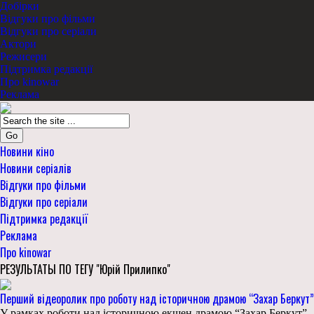
Добірки
Відгуки про фільми
Відгуки про серіали
Актори
Режисери
Підтримка редакції
Про kinowar
Реклама
Go
Новини кіно
Новини серіалів
Відгуки про фільми
Відгуки про серіали
Підтримка редакції
Реклама
Про kinowar
РЕЗУЛЬТАТЫ ПО ТЕГУ "Юрій Прилипко"
Перший відеоролик про роботу над історичною драмою “Захар Беркут”
У рамках роботи над історичною екшен драмою “Захар Беркут”,