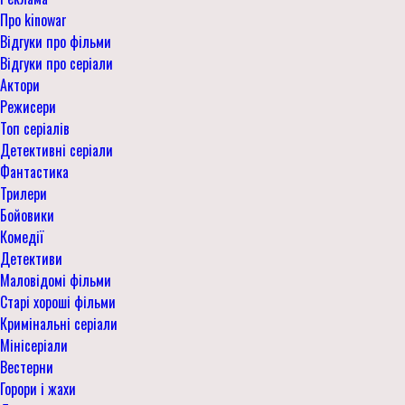
Про kinowar
Відгуки про фільми
Відгуки про серіали
Актори
Режисери
Топ серіалів
Детективні серіали
Фантастика
Трилери
Бойовики
Комедії
Детективи
Маловідомі фільми
Старі хороші фільми
Кримінальні серіали
Мінісеріали
Вестерни
Горори і жахи