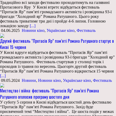
Традиційно всі заходи фестивалю проходитимуть на галявині
Протасового Яру У Києві втретє відбудеться фестиваль
“Протасів Яр” пам’яті громадського активіста і розвідника 93-ї
бригади “Холодний яр” Романа Ратушного. Цього року
фестиваль триватиме три дні і пройде 4-6 липня. Головною
локацією заходу
[...]
04.06.2025
Новини кіно
,
Українське кіно
,
Фестиваль
Другий фестиваль “Протасів Яр” пам’яті Романа Ратушного стартує в
Києві 15 червня
У Києві вдруге відбудеться фестиваль “Протасів Яр” пам’яті
громадського активіста і розвідника 93-ї бригади “Холодний яр”
Романа Ратушного. Фестиваль стартував у столиці торік і
проходив із травня по вересень. Цьогоріч другий фестиваль
“Протасів Яр” пам’яті Романа Ратушного відкриється 15 червня
[...]
09.05.2024
Новини
,
Новини кіно
,
Українське кіно
,
Фестиваль
Мистецтво і війна: фестиваль “Протасів Яр” пам’яті Романа
Ратушного оголосив програму шостого дня
У суботу 5 серпня в Києві відбудеться шостий день фестивалю
“Протасів Яр” пам’яті Романа Ратушного. Захід буде
присвячений темі “Мистецтво і війна”. Це шоста подія у межах