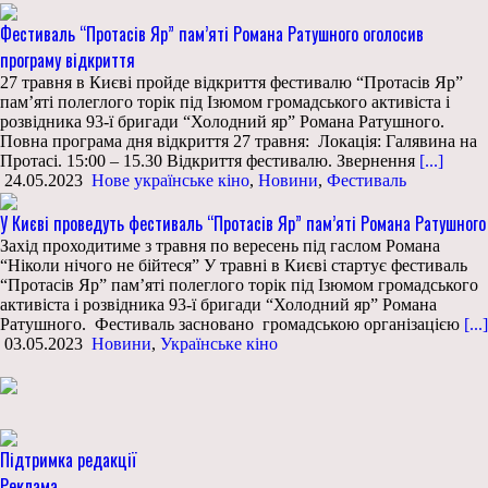
Фестиваль “Протасів Яр” пам’яті Романа Ратушного оголосив
програму відкриття
27 травня в Києві пройде відкриття фестивалю “Протасів Яр”
пам’яті полеглого торік під Ізюмом громадського активіста і
розвідника 93-ї бригади “Холодний яр” Романа Ратушного.
Повна програма дня відкриття 27 травня: Локація: Галявина на
Протасі. 15:00 – 15.30 Відкриття фестивалю. Звернення
[...]
24.05.2023
Нове українське кіно
,
Новини
,
Фестиваль
У Києві проведуть фестиваль “Протасів Яр” пам’яті Романа Ратушного
Захід проходитиме з травня по вересень під гаслом Романа
“Ніколи нічого не бійтеся” У травні в Києві стартує фестиваль
“Протасів Яр” пам’яті полеглого торік під Ізюмом громадського
активіста і розвідника 93-ї бригади “Холодний яр” Романа
Ратушного. Фестиваль засновано громадською організацією
[...]
03.05.2023
Новини
,
Українське кіно
Підтримка редакції
Реклама