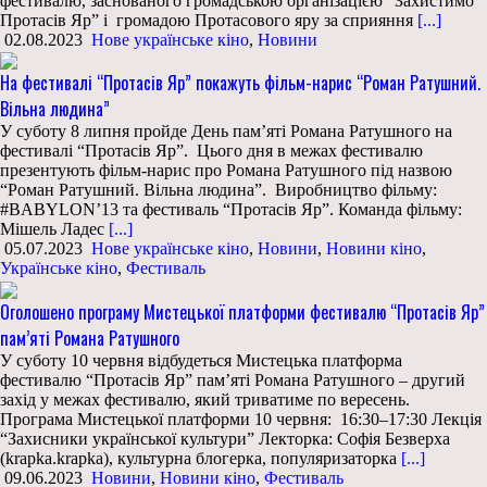
фестивалю, заснованого громадською організацією “Захистимо
Протасів Яр” і громадою Протасового яру за сприяння
[...]
02.08.2023
Нове українське кіно
,
Новини
На фестивалі “Протасів Яр” покажуть фільм-нарис “Роман Ратушний.
Вільна людина”
У суботу 8 липня пройде День пам’яті Романа Ратушного на
фестивалі “Протасів Яр”. Цього дня в межах фестивалю
презентують фільм-нарис про Романа Ратушного під назвою
“Роман Ратушний. Вільна людина”. Виробництво фільму:
#BABYLON’13 та фестиваль “Протасів Яр”. Команда фільму:
Мішель Ладес
[...]
05.07.2023
Нове українське кіно
,
Новини
,
Новини кіно
,
Українське кіно
,
Фестиваль
Оголошено програму Мистецької платформи фестивалю “Протасів Яр”
пам’яті Романа Ратушного
У суботу 10 червня відбудеться Мистецька платформа
фестивалю “Протасів Яр” пам’яті Романа Ратушного – другий
захід у межах фестивалю, який триватиме по вересень.
Програма Мистецької платформи 10 червня: 16:30–17:30 Лекція
“Захисники української культури” Лекторка: Софія Безверха
(krapka.krapka), культурна блогерка, популяризаторка
[...]
09.06.2023
Новини
,
Новини кіно
,
Фестиваль