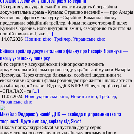
Страшно веселий». У кінотеатрах з 13 серпня
13 серпня у всеукраїнський прокат виходить біографічна
документальна драма «Кузьма: Страшно веселий» — про Андрія
Кузьменка, фронтмена гурту «Скрябін». Команда фільму
представила офіційний трейлер. Фільм показує творчий шлях
Кузьми Скрябіна, його внутрішні зміни, самоіронію та життя на
повній швидкості, яке
[...]
14.07.2026
Новини кіно
,
Трейлер
,
Українське кіно
Вийшов трейлер документального фільму про Назарія Яремчука —
першу українську попзірку
8-го серпня у всеукраїнський кінопрокат виходить
документальний фільм про легенду української музики Назарія
Яремчука. Через спогади близьких, особисті щоденники та
ексклюзивні хроніки фільм розповідає про життя і шлях артиста
до міжнародної слави. Від студії KNIFE! Films, творців серіалів
«СПАЛАХ» та
[...]
11.07.2024
Нове українське кіно
,
Новини кіно
,
Трейлер
,
Українське кіно
Михайло Федоров: У нашій ДНК — свобода підприємництва та
творчості. Другий епізод серіалу від Skvot
Школа попкультури Skvot випустила другу серію
документального серіалу про українську рекламу «Три в