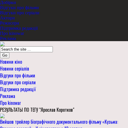
Добірки
Відгуки про фільми
Відгуки про серіали
Актори
Режисери
Підтримка редакції
Про kinowar
Реклама
Go
Новини кіно
Новини серіалів
Відгуки про фільми
Відгуки про серіали
Підтримка редакції
Реклама
Про kinowar
РЕЗУЛЬТАТЫ ПО ТЕГУ "Ярослав Коротков"
Вийшов трейлер біографічного документального фільму «Кузьма: