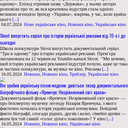
одному». Епізод отримав назву «Держава», у ньому автори
розповіли про те, як вся креативна індустрія стала однією
великою агенцією бренду «Україна», зокрема, у час, коли країна
цього
[...]
04.07.2024
Нове українське кіно
,
Новини кіно
,
Українське кіно
Skvot випустить серіал про історію української реклами від 70-х і до
сьогодні
Школа попкультури Skvot випустить документальний серіал
“Три в одному” про історію української реклами. Прем’єра
запланована на 12 червня на Youtube-каналі Skvot. “Ми хочемо,
щоб історію української рекламної індустрії почули, адже це така
ж частина попкультури, як музика чи кіно. Реклама
[...]
16.05.2024
Новини
,
Новини кіно
,
Трейлер
,
Українське кіно
Він зробив українську пісню модною: дивіться тизер документального
біографічного фільму «Яремчук: Незрівнянний світ краси»
Документальний фільм «Яремчук: Незрівнянний світ краси» —
про безсмертну музичну легенду Назарія Яремчука, з якого
фактично почалась історія української попмузики. Невідомі
факти біографії, спогади рідних, друзів і колег, сімейні архіви —
яким був той самий «голос цілого покоління»? У кіно
[...]
16.05.2024
Новини
,
Новини кіно
,
Українське кіно