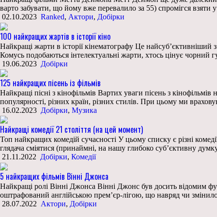
варто забувати, що йому вже перевалило за 55) спромігся взяти у
02.10.2023
Ranked
,
Актори
,
Добірки
100 найкращих жартів в історії кіно
Найкращі жарти в історії кінематографу Це найсуб’єктивніший з у
Комусь подобаються інтелектуальні жарти, хтось цінує чорний г
19.06.2023
Добірки
125 найкращих пісень із фільмів
Найкращі пісні з кінофільмів Вартих уваги пісень з кінофільмів
популярності, різних країн, різних стилів. При цьому ми враховув
16.02.2023
Добірки
,
Музика
Найкращі комедії 21 століття (на цей момент)
Топ найкращих комедій сучасності У цьому списку є різні комедії 
глядача сміятися (принаймні, на нашу глибоко суб’єктивну думку
21.11.2022
Добірки
,
Комедії
5 найкращих фільмів Вінні Джонса
Найкращі ролі Вінні Джонса Вінні Джонс був досить відомим футб
оштрафований англійською прем’єр-лігою, що навряд чи змінило
28.07.2022
Актори
,
Добірки