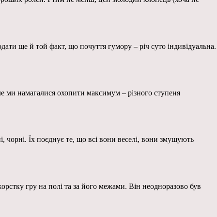
дати ще й той факт, що почуття гумору – річ суто індивідуальна.
 Але ми намагалися охопити максимум – різного ступеня
і, чорні. Їх поєднує те, що всі вони веселі, вони змушують
орстку гру на полі та за його межами. Він неодноразово був