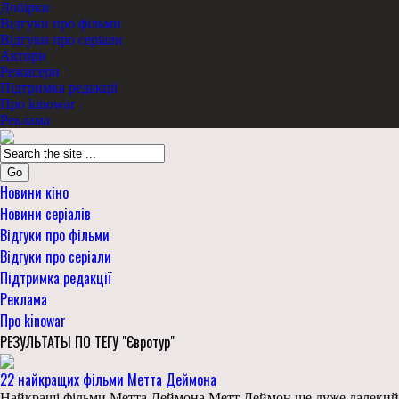
Добірки
Відгуки про фільми
Відгуки про серіали
Актори
Режисери
Підтримка редакції
Про kinowar
Реклама
Go
Новини кіно
Новини серіалів
Відгуки про фільми
Відгуки про серіали
Підтримка редакції
Реклама
Про kinowar
РЕЗУЛЬТАТЫ ПО ТЕГУ "Євротур"
22 найкращих фільми Метта Деймона
Найкращі фільми Метта Деймона Метт Деймон ще дуже далекий ві