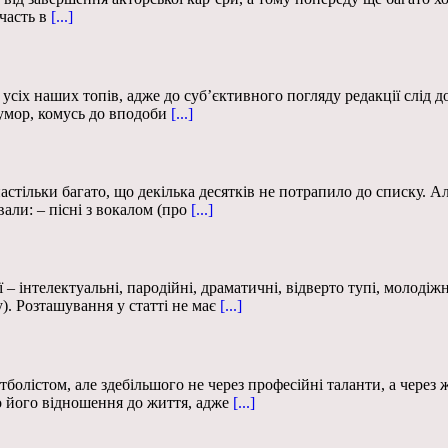
часть в
[...]
сіх наших топів, адже до суб’єктивного погляду редакції слід до
умор, комусь до вподоби
[...]
 настільки багато, що декілька десятків не потрапило до списку.
али: – пісні з вокалом (про
[...]
– інтелектуальні, пародійні, драматичні, відверто тупі, молодіжн
). Розташування у статті не має
[...]
олістом, але здебільшого не через професійні таланти, а через ж
 його відношення до життя, адже
[...]