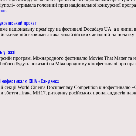
ріуполі» отримала головний приз національної конкурсної прогр
аль
 український прокат
ме національну прем’єру на фестивалі Docudays UA, а в липні ви
йськими військовими літака малайзійських авіаліній на початку 
 у Гаазі
курсній програмі Міжнародного фестивалю Movies That Matter та 
бого будуть показані на Міжнародному кінофестивалі про права 
о кінофестивалю США «Санденс»
ій секції World Cinema Documentary Competition кінофестивалю «
збиття літака MH17, риторику російських пропагандистів навколо