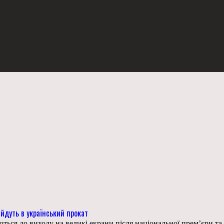
йдуть в український прокат
ться до виходу на великі екрани після національної прем’єри т