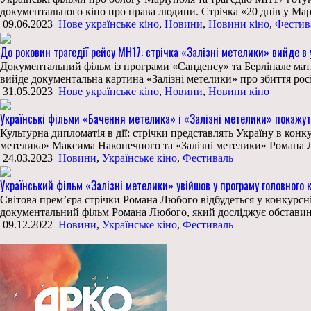
документального кіно про права людини. Стрічка «20 днів у Ма
09.06.2023
Нове українське кіно
,
Новини
,
Новини кіно
,
Фестив
До роковин трагедії рейсу MH17: стрічка «Залізні метелики» вийде в
Документальний фільм із програми «Санденсу» та Берлінале мати
вийде документальна картина «Залізні метелики» про збиття росі
31.05.2023
Нове українське кіно
,
Новини
,
Новини кіно
Українські фільми «Бачення метелика» і «Залізні метелики» покажуть
Культурна дипломатія в дії: стрічки представлять Україну в кон
метелика» Максима Наконечного та «Залізні метелики» Романа Лю
24.03.2023
Новини
,
Українське кіно
,
Фестиваль
Український фільм «Залізні метелики» увійшов у програму головног
Світова прем’єра стрічки Романа Любого відбудеться у конкурсн
документальний фільм Романа Любого, який досліджує обставини 
09.12.2022
Новини
,
Українське кіно
,
Фестиваль