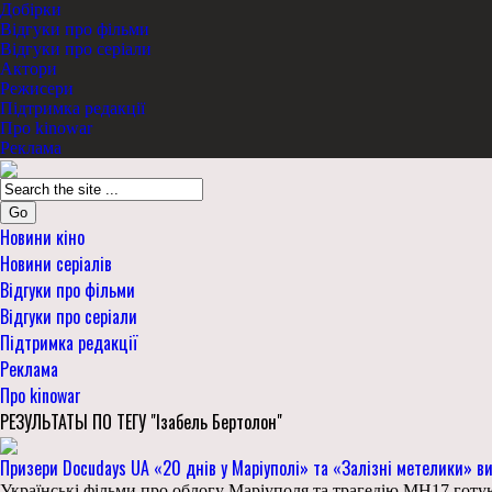
Добірки
Відгуки про фільми
Відгуки про серіали
Актори
Режисери
Підтримка редакції
Про kinowar
Реклама
Go
Новини кіно
Новини серіалів
Відгуки про фільми
Відгуки про серіали
Підтримка редакції
Реклама
Про kinowar
РЕЗУЛЬТАТЫ ПО ТЕГУ "Ізабель Бертолон"
Призери Docudays UA «20 днів у Маріуполі» та «Залізні метелики» ви
Українські фільми про облогу Маріуполя та трагедію MH17 готую