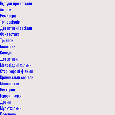
Відгуки про серіали
Актори
Режисери
Топ серіалів
Детективні серіали
Фантастика
Трилери
Бойовики
Комедії
Детективи
Маловідомі фільми
Старі хороші фільми
Кримінальні серіали
Мінісеріали
Вестерни
Горори і жахи
Драми
Мультфільми
Пояснено