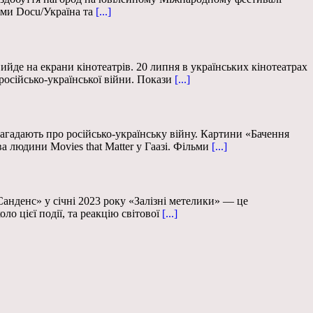
ами Docu/Україна та
[...]
йде на екрани кінотеатрів. 20 липня в українських кінотеатрах
російсько-української війни. Покази
[...]
нагадають про російсько-українську війну. Картини «Бачення
людини Movies that Matter у Гаазі. Фільми
[...]
Санденс» у січні 2023 року «Залізні метелики» — це
 цієї події, та реакцію світової
[...]