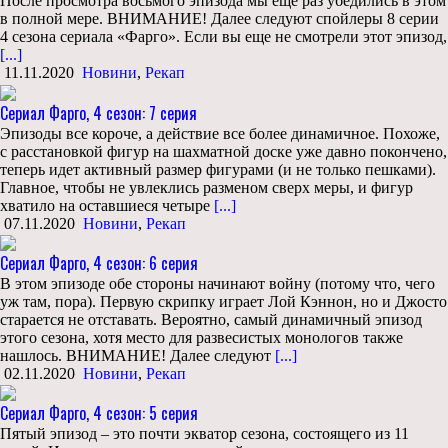
После просмотра восьмого эпизода мы еще раз убедились в этом
в полной мере. ВНИМАНИЕ! Далее следуют спойлеры 8 серии
4 сезона сериала «Фарго». Если вы еще не смотрели этот эпизод,
[...]
11.11.2020
Новини
,
Рекап
Сериал Фарго, 4 сезон: 7 серия
Эпизоды все короче, а действие все более динамичное. Похоже,
с расстановкой фигур на шахматной доске уже давно покончено,
теперь идет активный размер фигурами (и не только пешками).
Главное, чтобы не увлеклись разменом сверх меры, и фигур
хватило на оставшиеся четыре
[...]
07.11.2020
Новини
,
Рекап
Сериал Фарго, 4 сезон: 6 серия
В этом эпизоде обе стороны начинают войну (потому что, чего
уж там, пора). Первую скрипку играет Лой Кэннон, но и Джосто
старается не отставать. Вероятно, самый динамичный эпизод
этого сезона, хотя место для развесистых монологов также
нашлось. ВНИМАНИЕ! Далее следуют
[...]
02.11.2020
Новини
,
Рекап
Сериал Фарго, 4 сезон: 5 серия
Пятый эпизод – это почти экватор сезона, состоящего из 11