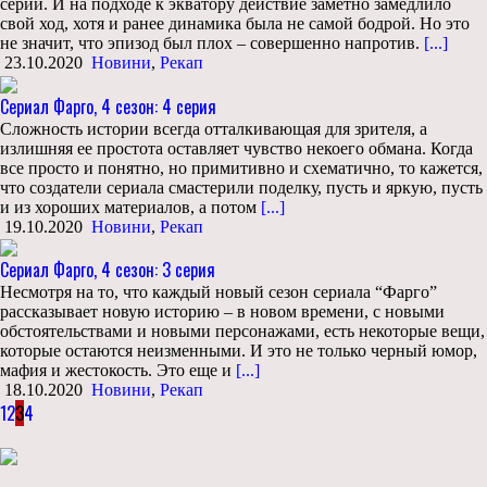
серий. И на подходе к экватору действие заметно замедлило
свой ход, хотя и ранее динамика была не самой бодрой. Но это
не значит, что эпизод был плох – совершенно напротив.
[...]
23.10.2020
Новини
,
Рекап
Сериал Фарго, 4 сезон: 4 серия
Сложность истории всегда отталкивающая для зрителя, а
излишняя ее простота оставляет чувство некоего обмана. Когда
все просто и понятно, но примитивно и схематично, то кажется,
что создатели сериала смастерили поделку, пусть и яркую, пусть
и из хороших материалов, а потом
[...]
19.10.2020
Новини
,
Рекап
Сериал Фарго, 4 сезон: 3 серия
Несмотря на то, что каждый новый сезон сериала “Фарго”
рассказывает новую историю – в новом времени, с новыми
обстоятельствами и новыми персонажами, есть некоторые вещи,
которые остаются неизменными. И это не только черный юмор,
мафия и жестокость. Это еще и
[...]
18.10.2020
Новини
,
Рекап
1
2
3
4