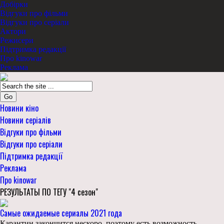
Добірки
Відгуки про фільми
Відгуки про серіали
Актори
Режисери
Підтримка редакції
Про kinowar
Реклама
Go
Новини кіно
Новини серіалів
Відгуки про фільми
Відгуки про серіали
Підтримка редакції
Реклама
Про kinowar
РЕЗУЛЬТАТЫ ПО ТЕГУ "4 сезон"
Самые ожидаемые сериалы 2021 года
Карантин закончится нескоро, поэтому есть возможность