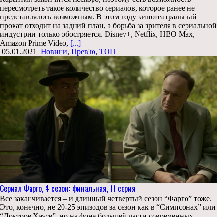
пересмотреть такое количество сериалов, которое ранее не
представлялось возможным. В этом году кинотеатральный
прокат отходит на задний план, а борьба за зрителя в сериальной
индустрии только обостряется. Disney+, Netflix, HBO Max,
Amazon Prime Video,
[...]
05.01.2021
Новини
,
Прев'ю
,
ТОП
Сериал Фарго, 4 сезон: финальная, 11 серия
Все заканчивается – и длинный четвертый сезон “Фарго” тоже.
Это, конечно, не 20-25 эпизодов за сезон как в “Симпсонах” или
“Докторе Хаусе”, но на фоне большей части современных