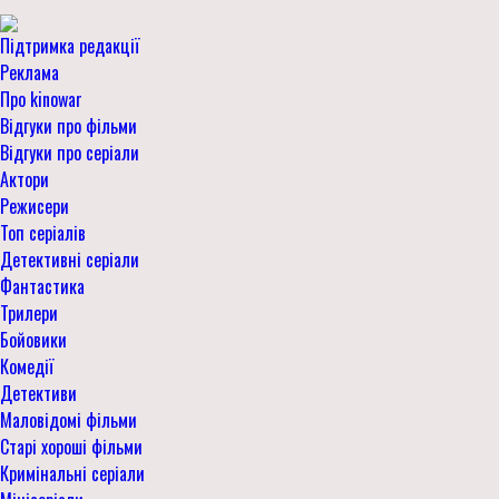
Підтримка редакції
Реклама
Про kinowar
Відгуки про фільми
Відгуки про серіали
Актори
Режисери
Топ серіалів
Детективні серіали
Фантастика
Трилери
Бойовики
Комедії
Детективи
Маловідомі фільми
Старі хороші фільми
Кримінальні серіали