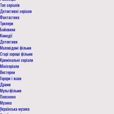
Топ серіалів
Детективні серіали
Фантастика
Трилери
Бойовики
Комедії
Детективи
Маловідомі фільми
Старі хороші фільми
Кримінальні серіали
Мінісеріали
Вестерни
Горори і жахи
Драми
Мультфільми
Пояснено
Музика
Українська музика