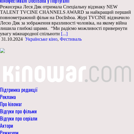
кінофестивалі Doclisboa у Португалії
Режисерка Леся Дяк отримала Спеціальну відзнаку NEW
TALENT TVCINE CHANNELS AWARD за найкращий перший
повнометражний фільм на Doclisboa. Журі TVCINE відзначило
Лесю Дяк за зображення вразливості чоловіка, на якому війна
лишила глибокі шрами. “Ми радіємо можливості привернути
увагу міжнародної спільноти
[...]
31.10.2024
Українське кіно
,
Фестиваль
Підтримка редакції
Реклама
Про kinowar
Відгуки про фільми
Відгуки про серіали
Актори
Режисери