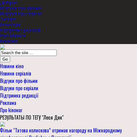
Добірки
Відгуки про фільми
Відгуки про серіали
Актори
Режисери
Підтримка редакції
Про kinowar
Реклама
Go
Новини кіно
Новини серіалів
Відгуки про фільми
Відгуки про серіали
Підтримка редакції
Реклама
Про kinowar
РЕЗУЛЬТАТЫ ПО ТЕГУ "Леся Дяк"
Фільм “Татова колискова” отримав нагороду на Міжнародному