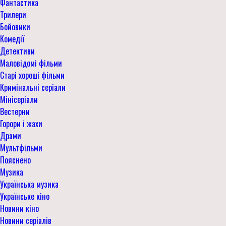
Фантастика
Трилери
Бойовики
Комедії
Детективи
Маловідомі фільми
Старі хороші фільми
Кримінальні серіали
Мінісеріали
Вестерни
Горори і жахи
Драми
Мультфільми
Пояснено
Музика
Українська музика
Українське кіно
Новини кіно
Новини серіалів