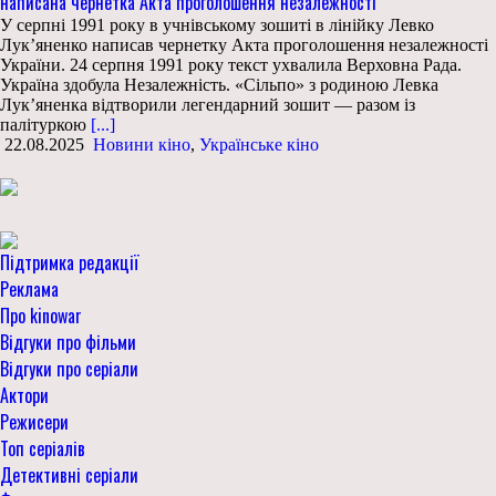
написана чернетка Акта проголошення незалежності
У серпні 1991 року в учнівському зошиті в лінійку Левко
Лукʼяненко написав чернетку Акта проголошення незалежності
України. 24 серпня 1991 року текст ухвалила Верховна Рада.
Україна здобула Незалежність. «Сільпо» з родиною Левка
Лук’яненка відтворили легендарний зошит — разом із
палітуркою
[...]
22.08.2025
Новини кіно
,
Українське кіно
Підтримка редакції
Реклама
Про kinowar
Відгуки про фільми
Відгуки про серіали
Актори
Режисери
Топ серіалів
Детективні серіали