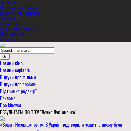
Добірки
Відгуки про фільми
Відгуки про серіали
Актори
Режисери
Підтримка редакції
Про kinowar
Реклама
Go
Новини кіно
Новини серіалів
Відгуки про фільми
Відгуки про серіали
Підтримка редакції
Реклама
Про kinowar
РЕЗУЛЬТАТЫ ПО ТЕГУ "Левко Лукʼяненко"
«Зошит Незалежності». В Україні відтворили зошит, в якому була