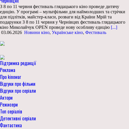
Чернівцях
З 8 по 11 червня фестиваль глядацького кіно проведе дитячу
едицію. У програмі – мультфільми для наймолодших та стрічки
для підлітків, майстер-класи, розваги від Країни Мрій та
подарунки З 8 по 11 червня у Чернівцях фестиваль глядацького
кіно Миколайчук OPEN проведе нову особливу едицію
[...]
03.06.2026
Новини кіно
,
Українське кіно
,
Фестиваль
Підтримка редакції
Реклама
Про kinowar
Відгуки про фільми
Відгуки про серіали
Актори
Режисери
Топ серіалів
Детективні серіали
Фантастика