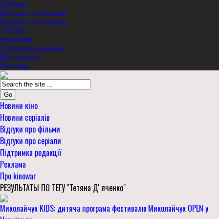
Добірки
Відгуки про фільми
Відгуки про серіали
Актори
Режисери
Підтримка редакції
Про kinowar
Реклама
Go
Новини кіно
Новини серіалів
Відгуки про фільми
Відгуки про серіали
Підтримка редакції
Реклама
Про kinowar
РЕЗУЛЬТАТЫ ПО ТЕГУ "Тетяна Дʼяченко"
Миколайчук KIDS: дитяча програма фестивалю Миколайчук OPEN у