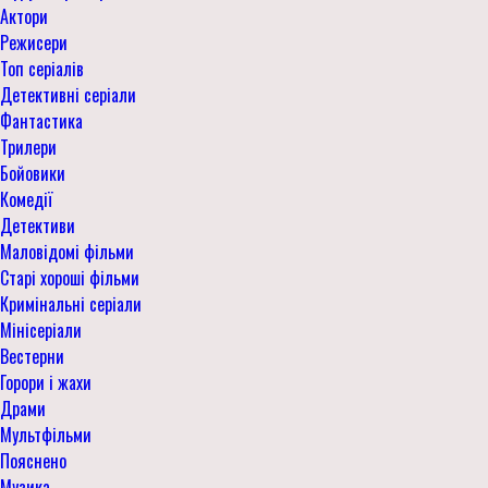
Актори
Режисери
Топ серіалів
Детективні серіали
Фантастика
Трилери
Бойовики
Комедії
Детективи
Маловідомі фільми
Старі хороші фільми
Кримінальні серіали
Мінісеріали
Вестерни
Горори і жахи
Драми
Мультфільми
Пояснено
Музика