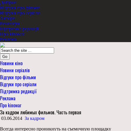
Добірки
Відгуки про фільми
Відгуки про серіали
Актори
Режисери
Підтримка редакції
Про kinowar
Реклама
Go
Новини кіно
Новини серіалів
Відгуки про фільми
Відгуки про серіали
Підтримка редакції
Реклама
Про kinowar
За кадром любимых фильмов. Часть первая
03.06.2014
За кадром
Всегда интересно проникнуть на съемочную площадку