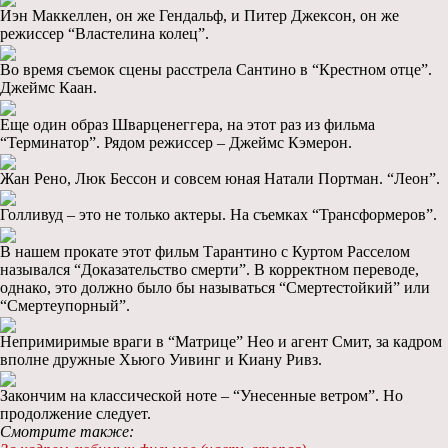
Иэн Маккеллен, он же Гендальф, и Питер Джексон, он же
режиссер “Властелина колец”.
Во время съемок сцены расстрела Сантино в “Крестном отце”.
Джеймс Каан.
Еще один образ Шварценеггера, на этот раз из фильма
“Терминатор”. Рядом режиссер – Джеймс Кэмерон.
Жан Рено, Люк Бессон и совсем юная Натали Портман. “Леон”.
Голливуд – это не только актеры. На съемках “Трансформеров”.
В нашем прокате этот фильм Тарантино с Куртом Расселом
назывался “Доказательство смерти”. В корректном переводе,
однако, это должно было бы называться “Смертестойкий” или
“Смертеупорный”.
Непримиримые враги в “Матрице” Нео и агент Смит, за кадром
вполне дружные Хьюго Уивинг и Киану Ривз.
Закончим на классической ноте – “Унесенные ветром”. Но
продолжение следует.
Смотрите также: