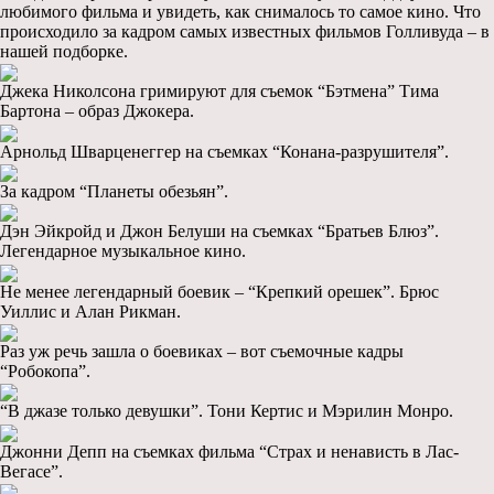
любимого фильма и увидеть, как снималось то самое кино. Что
происходило за кадром самых известных фильмов Голливуда – в
нашей подборке.
Джека Николсона гримируют для съемок “Бэтмена” Тима
Бартона – образ Джокера.
Арнольд Шварценеггер на съемках “Конана-разрушителя”.
За кадром “Планеты обезьян”.
Дэн Эйкройд и Джон Белуши на съемках “Братьев Блюз”.
Легендарное музыкальное кино.
Не менее легендарный боевик – “Крепкий орешек”. Брюс
Уиллис и Алан Рикман.
Раз уж речь зашла о боевиках – вот съемочные кадры
“Робокопа”.
“В джазе только девушки”. Тони Кертис и Мэрилин Монро.
Джонни Депп на съемках фильма “Страх и ненависть в Лас-
Вегасе”.