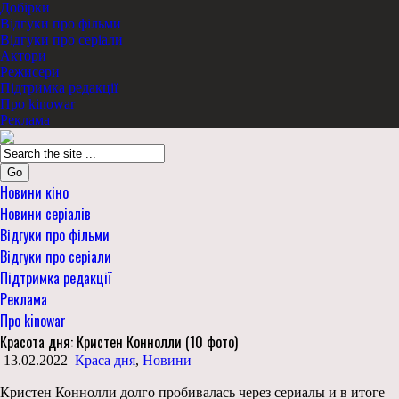
Добірки
Відгуки про фільми
Відгуки про серіали
Актори
Режисери
Підтримка редакції
Про kinowar
Реклама
Go
Новини кіно
Новини серіалів
Відгуки про фільми
Відгуки про серіали
Підтримка редакції
Реклама
Про kinowar
Красота дня: Кристен Коннолли (10 фото)
13.02.2022
Краса дня
,
Новини
Кристен Коннолли долго пробивалась через сериалы и в итоге