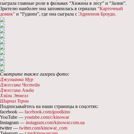
сыграла главные роли в фильмах “Хижина в лесу” и “Залив”.
Зрителю наиболее она запомнилась в сериалах
“Карточный
домик”
и “Гудини”, где она сыграла с
Эдриеном Броуди
.
Смотрите также галереи фото:
Джулианна Мур
Джессика Честейн
Джессика Альба
Хэйли Этвелл
Шарлиз Терон
Подписывайтесь на наши страницы в соцсетях:
facebook —
facebook.com/goodkino
YouTube —
youtube.com/c/kinowar
Instagram —
instagram.com/kinowar.com.ua
twitter —
twitter.com/kinowar_com
Telegram —
t.me/kinowarcom