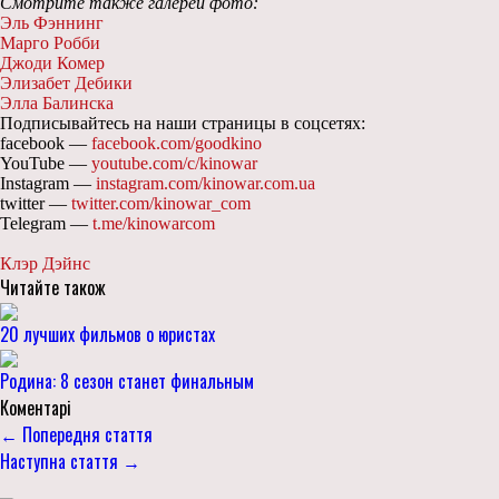
Смотрите также галереи фото:
Эль Фэннинг
Марго Робби
Джоди Комер
Элизабет Дебики
Элла Балинска
Подписывайтесь на наши страницы в соцсетях:
facebook —
facebook.com/goodkino
YouTube —
youtube.com/c/kinowar
Instagram —
instagram.com/kinowar.com.ua
twitter —
twitter.com/kinowar_com
Telegram —
t.me/kinowarcom
Клэр Дэйнс
Читайте також
20 лучших фильмов о юристах
Родина: 8 сезон станет финальным
Коментарі
← Попередня стаття
Наступна стаття →