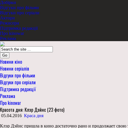
Добірки
Відгуки про фільми
Відгуки про серіали
Актори
Режисери
Підтримка редакції
Про kinowar
Реклама
Go
Новини кіно
Новини серіалів
Відгуки про фільми
Відгуки про серіали
Підтримка редакції
Реклама
Про kinowar
Красота дня: Клэр Дэйнс (23 фото)
05.04.2016
Краса дня
Клэр Дэйнс пришла в кино достаточно рано и продолжает свою 