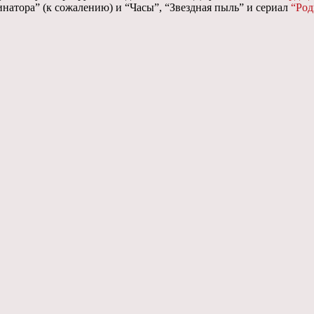
инатора” (к сожалению) и “Часы”, “Звездная пыль” и сериал
“Род