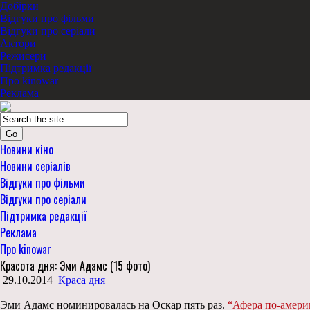
Добірки
Відгуки про фільми
Відгуки про серіали
Актори
Режисери
Підтримка редакції
Про kinowar
Реклама
Go
Новини кіно
Новини серіалів
Відгуки про фільми
Відгуки про серіали
Підтримка редакції
Реклама
Про kinowar
Красота дня: Эми Адамс (15 фото)
29.10.2014
Краса дня
Эми Адамс номинировалась на Оскар пять раз.
“Афера по-амери