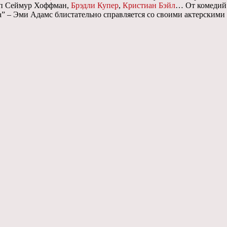
п Сеймур Хоффман,
Брэдли Купер
,
Кристиан Бэйл
… От комедий 
” – Эми Адамс блистательно справляется со своими актерскими 