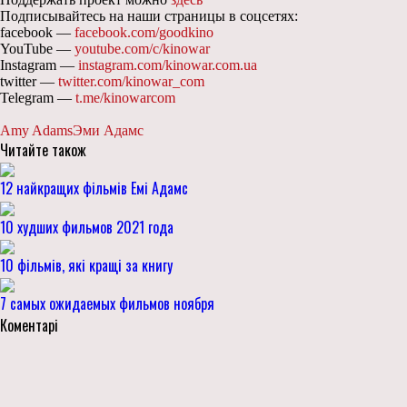
Подписывайтесь на наши страницы в соцсетях:
facebook —
facebook.com/goodkino
YouTube —
youtube.com/c/kinowar
Instagram —
instagram.com/kinowar.com.ua
twitter —
twitter.com/kinowar_com
Telegram —
t.me/kinowarcom
Amy Adams
Эми Адамс
Читайте також
12 найкращих фільмів Емі Адамс
10 худших фильмов 2021 года
10 фільмів, які кращі за книгу
7 самых ожидаемых фильмов ноября
Коментарі