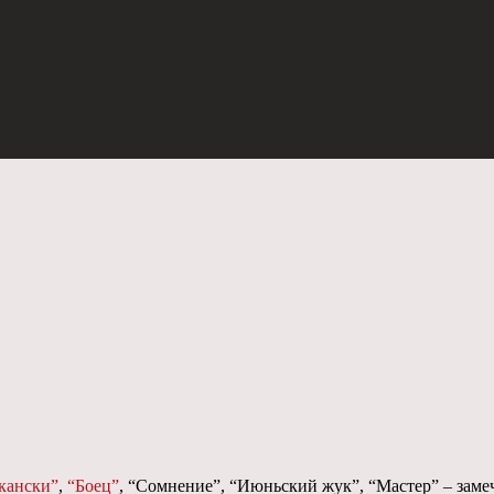
кански”
,
“Боец”
, “Сомнение”, “Июньский жук”, “Мастер” – заме