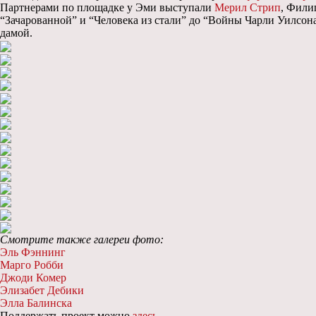
Партнерами по площадке у Эми выступали
Мерил Стрип
, Фили
“Зачарованной” и “Человека из стали” до “Войны Чарли Уилсона
дамой.
Смотрите также галереи фото:
Эль Фэннинг
Марго Робби
Джоди Комер
Элизабет Дебики
Элла Балинска
Поддержать проект можно
здесь