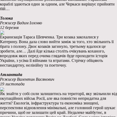
кораблі здаються один за одним, але Черкаси вирішує прийняти
бій…
Толока
Режисер Вадим Іллєнко
12 березня
Екранизація Тараса Шевченка. Три козака закохалися у
Катерину. Вона дала слово вийти заміж за того, хто звільнить її
брата з полону. Двоє козаків загинуло, третьому вдалося це
зробити, але… Далі йде кілька століть очікувань коханого,
впродовж яких перед очима глядачів буде проходити історія
України, з усіма її війнами та втратами. Стрічку обіцяють
нестандартну, нелінійну та поетичну.
Атлантида
Режисер Валентин Васянович
19 листопада
Як знайти у собі сили залишитись на території, яку звільнили від
окупаційних військ Росії, але яка повністю непридатна для
життя? Екологія, інфраструктура та економіка знищені,
перспективи відновлення мінімальні, але головний герой шукає
причини, щоб не залишати цей край. Недалеке майбутнє, в