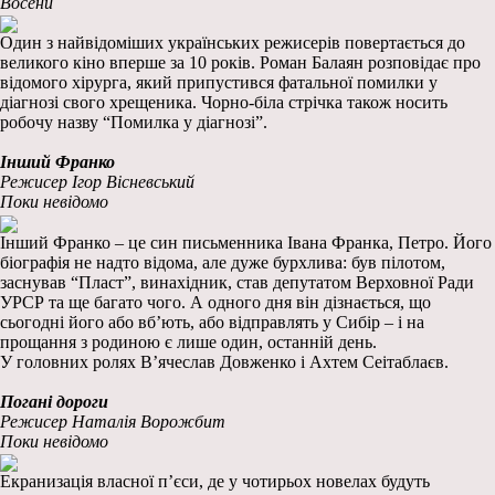
Восени
Один з найвідоміших українських режисерів повертається до
великого кіно вперше за 10 років. Роман Балаян розповідає про
відомого хірурга, який припустився фатальної помилки у
діагнозі свого хрещеника. Чорно-біла стрічка також носить
робочу назву “Помилка у діагнозі”.
Інший Франко
Режисер Ігор Вісневський
Поки невідомо
Інший Франко – це син письменника Івана Франка, Петро. Його
біографія не надто відома, але дуже бурхлива: був пілотом,
заснував “Пласт”, винахідник, став депутатом Верховної Ради
УРСР та ще багато чого. А одного дня він дізнається, що
сьогодні його або вб’ють, або відправлять у Сибір – і на
прощання з родиною є лише один, останній день.
У головних ролях В’ячеслав Довженко і Ахтем Сеітаблаєв.
Погані дороги
Режисер Наталія Ворожбит
Поки невідомо
Екранизація власної п’єси, де у чотирьох новелах будуть