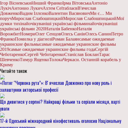
Ігор Вісневський
Інший Франко
Ірма Вітовська
Антоніо
Лукіч
Антонио Лукич
Ахтем Сеїтаблаєв
В'ячеслав
Довженко
Вадим Іллєнко
Валентин Васянович
Ми є… Ми
поруч
Мирослав Слабошпицкий
Мирослав Слабошпицький
Мої
думки тихі
найочікуваніші українські фільми
найочікуваніші
українські фільми 2020
Наталія Бабенко
Наталія
Ворожбит
Номери
Олег Сенцов
Олесь Санін
Олесь Санин
Петро
Франко
Помилка у діагнозі
Роман Балаян
самые ожидаемые
украинские фильмы
самые ожидаемые украинские фильмы
2019
самые ожидаемые украинские фильмы года
Сергій
Чеботаренко
Сергей Чеботаренко
Станіслав Боклан
Тарас
Шевченко
Тимур Ященко
Толока
Черкаси. Останній корабель у
Криму
Читайте також
«Потяг “Червона рута”»: Вʼячеслав Довженко про нову роль і
залаштунки акторської професії
Що дивитися у серпні? Найкращі фільми та серіали місяця, варті
уваги
17-й Одеський міжнародний кінофестиваль оголосив Національну
конкурсну програму