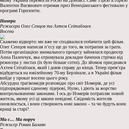
якому Україна перемогла Росію на Донбасі. Саме з цією історією
Валентин Васянович отримав приз Венеціанського фестивалю у
програмі Горизонти.
Номери
Режисери Олег Сенцов та Ахтем Сеітаблаєв
Восени
Скажемо відверто: ми вже не сподівалися побачити цей фільм.
Олег Сенцов написав п’єсу ще до того, як потрапив за грати.
Потім організацією знимального процесу зайнялася продюсер
Анна Паленчук, яка отримувала докладне бачення стрічки від
режисера у листах (їх було більше сотні). До зйомок приєднався
Ахтем Сеітаблаєв, який і довів справу до кінця. Тепер прем’єра
відбудеться на ювілейному 70-му Берлінале, а в Україні фільм
вийде у прокат восени цього року.
Абсурдна трагікомедія розповідає про світ Номерів, де усі
підпорядковані єдиному лідерові, Нулю, і діють за жорстко
контрольованими законами. І ось до Номерів потрапляє новий
житель, якому усі ці закони невідомі. Свідомість жителів
оновлюється, і вони створюють нові закони – та чи будуть вони
кращі за старі?
Ми є… Ми поруч
Режисер Роман Балаян