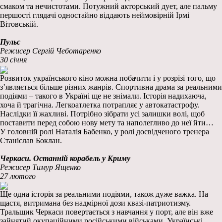
смаком та нечистотами. Потужний акторський дует, але пальму
першості глядачі одностайно віддають неймовірній Ірмі
Вітовській.
Пульс
Режисер Сергій Чеботаренко
30 січня
Розвиток українського кіно можна побачити і у розрізі того, що
з’являється більше різних жанрів. Спортивна драма за реальними
подіями – такого в Україні ще не знімали. Історія надихаюча,
хоча й трагічна. Легкоатлетка потрапляє у автокатастрофу.
Наслідки її жахливі. Потрібно зібрати усі залишки волі, щоб
поставити перед собою нову мету та наполегливо до неї йти…
У головній ролі Наталія Бабенко, у ролі досвідченого тренера
Станіслав Боклан.
Черкаси. Останній корабель у Криму
Режисер Тимур Ященко
27 лютого
Ще одна історія за реальними подіями, також дуже важка. На
щастя, витримана без надмірної дози квазі-патриотизму.
Тральщик Черкаси повертається з навчання у порт, але він вже
зайнятий окупаційними російськими військами. Українські