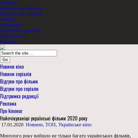
Добірки
Відгуки про фільми
Відгуки про серіали
Актори
Режисери
Підтримка редакції
Про kinowar
Реклама
Go
Новини кіно
Новини серіалів
Відгуки про фільми
Відгуки про серіали
Підтримка редакції
Реклама
Про kinowar
Найочікуваніші українські фільми 2020 року
17.01.2020
Новини
,
ТОП
,
Українське кіно
Минулого року вийшло не тільки багато українських фільмів,