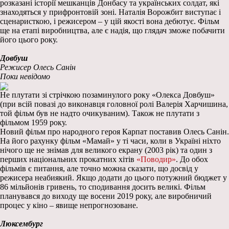
розказані історії мешканців Донбасу та українських солдат, які
знаходяться у прифронтовій зоні. Наталія Ворожбит виступає і
сценаристкою, і режисером – у цій якості вона дебютує. Фільм
ще на етапі виробництва, але є надія, що глядач зможе побачити
його цього року.
Довбуш
Режисер Олесь Санін
Поки невідомо
Не плутати зі стрічкою позаминулого року «Олекса Довбуш»
(при всій повазі до виконавця головної ролі Валерія Харчишина,
той фільм був не надто очикуваним). Також не плутати з
фільмом 1959 року.
Новий фільм про народного героя Карпат поставив Олесь Санін.
На його рахунку фільм «Мамай» у ті часи, коли в Україні ніхто
нічого ще не знімав для великого екрану (2003 рік) та один з
перших національних прокатних хітів
«Поводир»
. До обох
фільмів є питання, але точно можна сказати, що досвід у
режисера неабиякий. Якщо додати до цього потужний бюджет у
86 мільйонів гривень, то сподивання досить великі. Фільм
планувався до виходу ще восени 2019 року, але виробничий
процес у кіно – явище непрогнозоване.
Люксембург