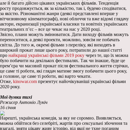
але й багато дійсно цікавих українських фільмів. Тенденція
росту продовжується, як за кількістю, так і, будемо сподіватися,
за якістю. Різноманітні жанри (деякі представлені вперше у
вітчизняному кінематографі), нові обличчя та вже відомі глядачу
актори, екранизації української класики та новітніх українських
театральних п’єс – все це чекає на нас у 2020 році.
Звісно, плани можуть змінюватися. Дати виходу фільмів можуть
переноситися, а деякі проекти, можливо, зовсім не побачать
світла. До того ж, окремі фільми з переліку, які виходять в
широкий прокат лише цього року, потрапили до нашої статті
про
найкращі українські фільми 2019 року
через те, що їх можна
було побачити на декількох фестивалях. Так чи інакше, буде це
прем’єра чи масовий прокат після фестивального життя стрічки,
це саме ті роботи, які глядач матиме змогу побачити цього року,
а головне, це саме ті роботи, які варто чекати.
Отже,
kinowar.com
презентує найочікуваніші українські фільми
2020 року.
Мої думки тихі
Режисер Антоніо Лукіч
16 січня
Нарешті, українська комедія, за яку не соромно. Виявляється,
можна обійтися без селебріті, жартів про сексуальні збочення та
взагалі, зняти цікаву живу історію, від якої не тхне поганим