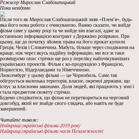
Режисер Мирослав Слабошпицький
Поки невідомо
Після того як Мирослав Слабошпицький зняв «Плем’я», будь-
яка його нова робота є очикуваною. Важко сказати, чи вийде
фільм саме у цьому році та чи вийде він взагалі, адже за
останньою інформацією контракт з Держкіно розірвано. При
цьому, ще до початку зйомок права на його прокат купили
Греція, Чехія і Словаччина. Мабуть, більше через сподівання на
краще, ніж через якусь надійну інформацію, ми все ж таки
розміщуємо опис стрічки ще раз у переліку найочікуваніших
українських проектів. Фільм є ко-продукцією з Францією,
Норвегією, Нідерландами та Німеччиною.
Люксембург у цьому фільмі — це Чорнобиль. Саме так
обігрується маленька територія, власне, окремої держави, що
існує за власними законами. Доля людей, які працюють у зоні і
стала предметом сюжету стрічки.
Будемо сподіватися, що фільм не перетвориться на черговий
довгобуд, який не знайде свого глядача, або навіть не буде
завершений.
Читайте також:
Найкращі українські фільми 2019 року
Найкращі українські фільми часів Незалежності