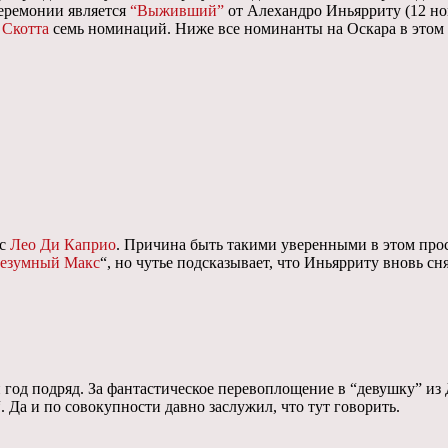
еремонии является
“Выживший”
от Алехандро Иньярриту (12 н
 Скотта
семь номинаций. Ниже все номинанты на Оскара в этом г
 с
Лео Ди Каприо
. Причина быть такими уверенными в этом прос
езумный Макс
“, но чутье подсказывает, что Иньярриту вновь с
 год подряд. За фантастическое перевоплощение в “девушку” из 
“. Да и по совокупности давно заслужил, что тут говорить.