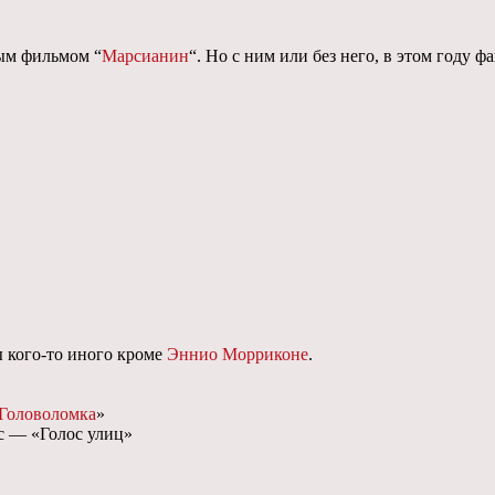
ым фильмом “
Марсианин
“. Но с ним или без него, в этом году 
 кого-то иного кроме
Эннио Морриконе
.
Головоломка
»
с — «Голос улиц»