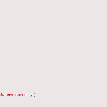
Мыслями наизнанку
“).