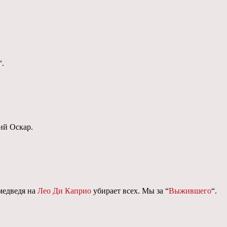
“.
ий Оскар.
 медведя на
Лео Ди Каприо
убирает всех. Мы за “
Выжившего
“.