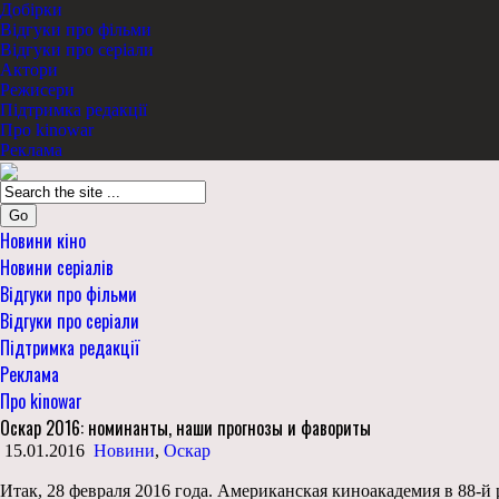
Добірки
Відгуки про фільми
Відгуки про серіали
Актори
Режисери
Підтримка редакції
Про kinowar
Реклама
Go
Новини кіно
Новини серіалів
Відгуки про фільми
Відгуки про серіали
Підтримка редакції
Реклама
Про kinowar
Оскар 2016: номинанты, наши прогнозы и фавориты
15.01.2016
Новини
,
Оскар
Итак, 28 февраля 2016 года. Американская киноакадемия в 88-й