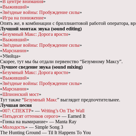
«
В центре внимания
»
«
Выживший
»
«
Звёздные войны: Пробуждение силы
»
«
Игра на понижение
»
Опять же, в комбинации с бриллиантовой работой оператора, вр
Лучший монтаж звука (sound editing)
«
Безумный Макс: Дорога ярости
»
«
Выживший
»
«
Звёздные войны: Пробуждение силы
»
«
Марсианин
»
«Убийца»
Скорее, тут мы бы отдали первенство “Безумному Максу”.
Лучшее сведение звука (sound mixing)
«
Безумный Макс: Дорога ярости
»
«
Выживший
»
«
Звёздные войны: Пробуждение силы
»
«
Марсианин
»
«
Шпионский мост
»
Тут также “
Безумный Макс
” выглядит предпочтительнее.
Лучшая песня
«
007: СПЕКТР
» —
Writing’s On The Wall
«
Пятьдесят оттенков серого
» — Earned It
«Гонка на вымирание» — Manta Ray
«
Молодость
» — Simple Song 3
The Hunting Ground — Til It Happens To You