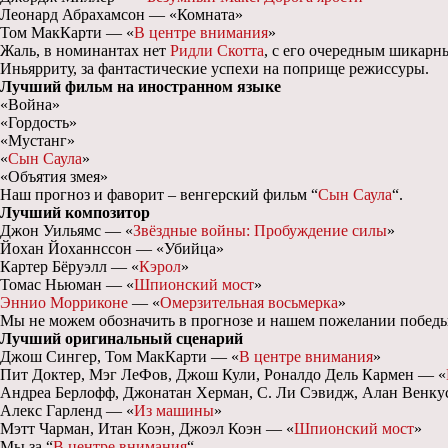
Леонард Абрахамсон — «Комната»
Том МакКарти — «
В центре внимания
»
Жаль, в номинантах нет
Ридли Скотта
, с его очередным шикарн
Иньярриту, за фантастические успехи на поприще режиссуры.
Лучший фильм на иностранном языке
«Война»
«Гордость»
«Мустанг»
«
Сын Саула
»
«Объятия змея»
Наш прогноз и фаворит – венгерский фильм “
Сын Саула
“.
Лучший композитор
Джон Уильямс — «
Звёздные войны: Пробуждение силы
»
Йохан Йоханнссон — «Убийца»
Картер Бёруэлл — «
Кэрол
»
Томас Ньюман — «
Шпионский мост
»
Эннио Морриконе
— «
Омерзительная восьмерка
»
Мы не можем обозначить в прогнозе и нашем пожелании победы
Лучший оригинальный сценарий
Джош Сингер, Том МакКарти — «
В центре внимания
»
Пит Доктер, Мэг ЛеФов, Джош Кули, Роналдо Дель Кармен — «
Андреа Берлофф, Джонатан Херман, С. Ли Сэвидж, Алан Венку
Алекс Гарленд — «
Из машины
»
Мэтт Чарман, Итан Коэн, Джоэл Коэн — «
Шпионский мост
»
Мы за “
В центре внимания
“.