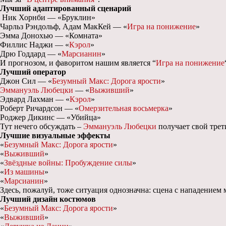
Лучший адаптированный сценарий
Ник Хорнби — «Бруклин»
Чарльз Рэндольф, Адам МакКей — «
Игра на понижение
»
Эмма Донохью — «Комната»
Филлис Наджи — «
Кэрол
»
Дрю Годдард — «
Марсианин
»
И прогнозом, и фаворитом нашим является “
Игра на понижение
Лучший оператор
Джон Сил — «
Безумный Макс: Дорога ярости
»
Эммануэль Любецки
— «
Выживший
»
Эдвард Лахман — «
Кэрол
»
Роберт Ричардсон — «
Омерзительная восьмерка
»
Роджер Дикинс — «Убийца»
Тут нечего обсуждать –
Эммануэль Любецки
получает свой трет
Лучшие визуальные эффекты
«
Безумный Макс: Дорога ярости
»
«
Выживший
»
«
Звёздные войны: Пробуждение силы
»
«
Из машины
»
«
Марсианин
»
Здесь, пожалуй, тоже ситуация однозначна: сцена с нападением
Лучший дизайн костюмов
«
Безумный Макс: Дорога ярости
»
«
Выживший
»