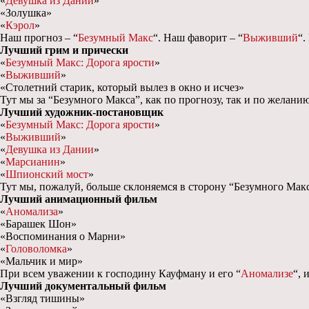
«
Девушка из Дании
»
«Золушка»
«
Кэрол
»
Наш прогноз – “
Безумный Макс
“. Наш фаворит – “
Выживший
“.
Лучший грим и прически
«
Безумный Макс: Дорога ярости
»
«
Выживший
»
«Столетний старик, который вылез в окно и исчез»
Тут мы за “Безумного Макса”, как по прогнозу, так и по желанию
Лучший художник-постановщик
«
Безумный Макс: Дорога ярости
»
«
Выживший
»
«
Девушка из Дании
»
«
Марсианин
»
«
Шпионский мост
»
Тут мы, пожалуй, больше склоняемся в сторону “Безумного Макс
Лучший анимационный фильм
«
Аномализа
»
«Барашек Шон»
«Воспоминания о Марни»
«
Головоломка
»
«Мальчик и мир»
При всем уважении к господину Кауфману и его “
Аномализе
“, 
Лучший документальный фильм
«Взгляд тишины»