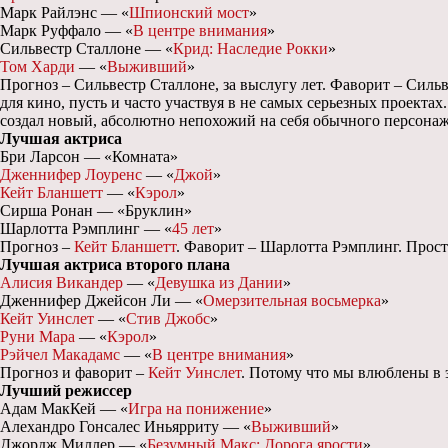
Марк Райлэнс — «
Шпионский мост
»
Марк Руффало — «
В центре внимания
»
Сильвестр Сталлоне — «
Крид: Наследие Рокки
»
Том Харди
— «
Выживший
»
Прогноз – Сильвестр Сталлоне, за выслугу лет. Фаворит – Силь
для кино, пусть и часто участвуя в не самых серьезных проектах
создал новый, абсолютно непохожий на себя обычного персонаж
Лучшая актриса
Бри Ларсон — «Комната»
Дженнифер Лоуренс
— «
Джой
»
Кейт Бланшетт
— «
Кэрол
»
Сирша Ронан — «Бруклин»
Шарлотта Рэмплинг — «
45 лет
»
Прогноз –
Кейт Бланшетт
. Фаворит – Шарлотта Рэмплинг. Просто
Лучшая актриса второго плана
Алисия Викандер
— «
Девушка из Дании
»
Дженнифер Джейсон Ли — «
Омерзительная восьмерка
»
Кейт Уинслет
— «
Стив Джобс
»
Руни Мара
— «
Кэрол
»
Рэйчел Макадамс
— «
В центре внимания
»
Прогноз и фаворит –
Кейт Уинслет
. Потому что мы влюблены в э
Лучший режиссер
Адам МакКей — «
Игра на понижение
»
Алехандро Гонсалес Иньярриту — «
Выживший
»
Джордж Миллер — «
Безумный Макс: Дорога ярости
»