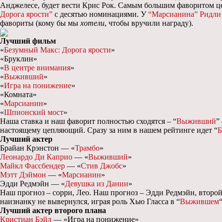
Анджелесе, будет вести Крис Рок. Самым большим фаворитом ц
Дорога ярости”
с десятью номинациями. У
“Марсианина”
Ридли
фавориты (кому бы мы
хотели
, чтобы вручили награду).
Лучший фильм
«
Безумный Макс: Дорога ярости
»
«Бруклин»
«
В центре внимания
»
«
Выживший
»
«
Игра на понижение
»
«Комната»
«
Марсианин
»
«
Шпионский мост
»
Наша ставка и наш фаворит полностью сходятся – “
Выживший
”
настоящему цепляющий. Сразу за ним в нашем рейтинге идет “
Б
Лучший актер
Брайан Крэнстон — «
Трамбо
»
Леонардо Ди Каприо
— «
Выживший
»
Майкл Фассбендер
— «
Стив Джобс
»
Мэтт Дэймон
— «
Марсианин
»
Эдди Редмэйн — «
Девушка из Дании
»
Наш прогноз – сорри, Лео. Наш прогноз – Эдди Редмэйн, второй
наизнанку не вывернулся, играя роль Хью Гласса в “
Выжившем
Лучший актер второго плана
Кристиан Бэйл
— «Игра на понижение»