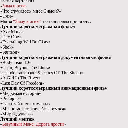
«Земля картелей»
«
Зима в огне
»
«Что случилось, мисс Симон?»
«Эми»
Мы за
“Зиму в огне”
, по понятным причинам.
Лучший короткометражный фильм
«Ave Maria»
«Day One»
«Everything Will Be Okay»
«Shok»
«Stutterer»
Лучший короткометражный документальный фильм
«Body Team 12»
«Chau, Beyond The Lines»
«Claude Lanzmann: Spectres OF The Shoah»
«A Girl In The River»
«Last Day Of Freedom»
Лучший короткометражный анимационный фильм
«Медвежья история»
«Prologue»
«Санджай и его команда»
«Мы не можем жить без космоса»
«Мир будущего»
Лучший монтаж
«
Безумный Макс: Дорога ярости
»