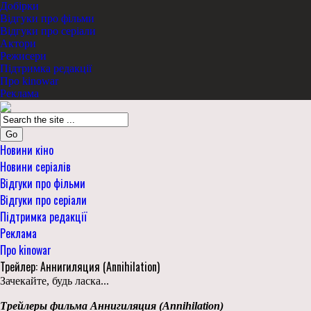
Добірки
Відгуки про фільми
Відгуки про серіали
Актори
Режисери
Підтримка редакції
Про kinowar
Реклама
Go
Новини кіно
Новини серіалів
Відгуки про фільми
Відгуки про серіали
Підтримка редакції
Реклама
Про kinowar
Трейлер: Аннигиляция (Annihilation)
Зачекайте, будь ласка...
Трейлеры фильма Аннигиляция (Annihilation)