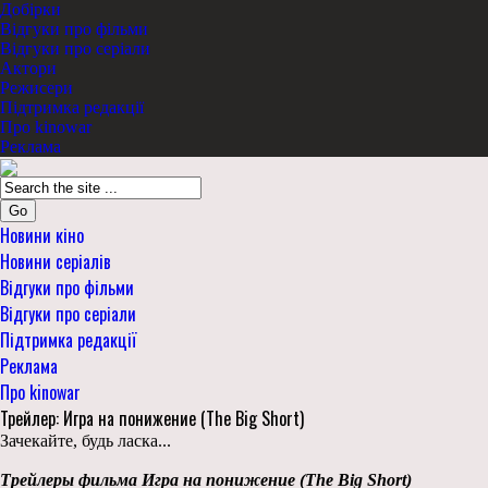
Добірки
Відгуки про фільми
Відгуки про серіали
Актори
Режисери
Підтримка редакції
Про kinowar
Реклама
Go
Новини кіно
Новини серіалів
Відгуки про фільми
Відгуки про серіали
Підтримка редакції
Реклама
Про kinowar
Трейлер: Игра на понижение (The Big Short)
Зачекайте, будь ласка...
Трейлеры фильма Игра на понижение (The Big Short)