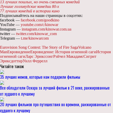
13 лучших пошлых, но очень смешных комедий
Лучшие голливудские комедии 80-х
77 лучших комедий в истории кино
Подписывайтесь на наши страницы в соцсетях:
facebook —
facebook.com/goodkino
YouTube —
youtube.com/c/kinowar
Instagram —
instagram.com/kinowar.com.ua
twitter —
twitter.com/kinowar_com
Telegram —
t.me/kinowarcom
Eurovision Song Contest: The Story of Fire Saga
Volcano
Man
Евровидение
Евровидение: История огненной саги
История
огненной саги
Ларс Эрикссонг
Рэйчел Макадамс
Сигрит
Эриксдоттир
Уилл Феррелл
Читайте також
35 лучших мемов, которые нам подарили фильмы
Все обладатели Оскара за лучший фильм в 21 веке, ранжированные
от худшего к лучшему
20 лучших фильмов про путешествия во времени, ранжированные от
худшего к лучшему