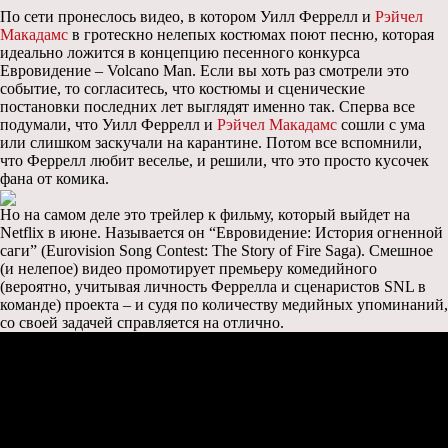
По сети пронеслось видео, в котором Уилл Феррелл и
Рэйчел
Макадамс
в гротескно нелепых костюмах поют песню, которая
идеально ложится в концепцию песенного конкурса
Евровидение – Volcano Man. Если вы хоть раз смотрели это
событие, то согласитесь, что костюмы и сценические
постановки последних лет выглядят именно так. Сперва все
подумали, что Уилл Феррелл и
Рэйчел Макадамс
сошли с ума
или слишком заскучали на карантине. Потом все вспомнили,
что Феррелл любит веселье, и решили, что это просто кусочек
фана от комика.
Но на самом деле это трейлер к фильму, который выйдет на
Netflix в июне. Называется он “Евровидение: История огненной
саги” (Eurovision Song Contest: The Story of Fire Saga). Смешное
(и нелепое) видео промотирует премьеру комедийного
(вероятно, учитывая личность Феррелла и сценаристов SNL в
команде) проекта – и судя по количеству медийных упоминаний,
со своей задачей справляется на отлично.