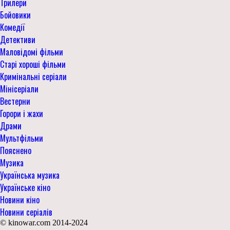
Трилери
Бойовики
Комедії
Детективи
Маловідомі фільми
Старі хороші фільми
Кримінальні серіали
Мінісеріали
Вестерни
Горори і жахи
Драми
Мультфільми
Пояснено
Музика
Українська музика
Українське кіно
Новини кіно
Новини серіалів
© kinowar.com 2014-2024