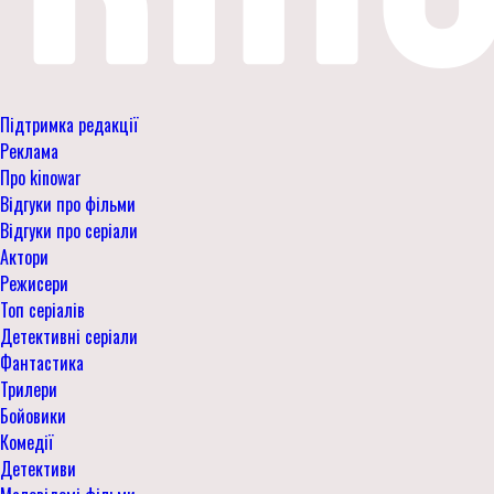
Підтримка редакції
Реклама
Про kinowar
Відгуки про фільми
Відгуки про серіали
Актори
Режисери
Топ серіалів
Детективні серіали
Фантастика
Трилери
Бойовики
Комедії
Детективи