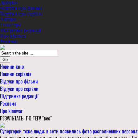
Добірки
Відгуки про фільми
Відгуки про серіали
Актори
Режисери
Підтримка редакції
Про kinowar
Реклама
Go
Новини кіно
Новини серіалів
Відгуки про фільми
Відгуки про серіали
Підтримка редакції
Реклама
Про kinowar
РЕЗУЛЬТАТЫ ПО ТЕГУ "вес"
Супергерои тоже люди: в сети появились фото располневших персона
Супергерои такие же люди, как и все остальные. Это доказал Т