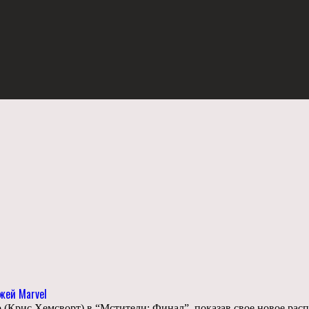
жей Marvel
ор (Крис Хемсворт) в “Мстители: Финал”, показав свое новое ра