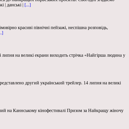
 | данські |
[...]
мовірно красиві північні пейзажі, неспішна розповідь,
..]
 14 липня на великі екрани виходить стрічка «Найгірша людина у
 Представлено другий український трейлер. 14 липня на великі
чений на Каннському кінофестивалі Призом за Найкращу жіночу