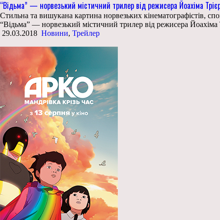
“Відьма” — норвезький містичний трилер від режисера Йоахіма Тріє
Стильна та вишукана картина норвезьких кінематографістів, спо
“Відьма” — норвезький містичний трилер від режисера Йоахіма Т
29.03.2018
Новини
,
Трейлер