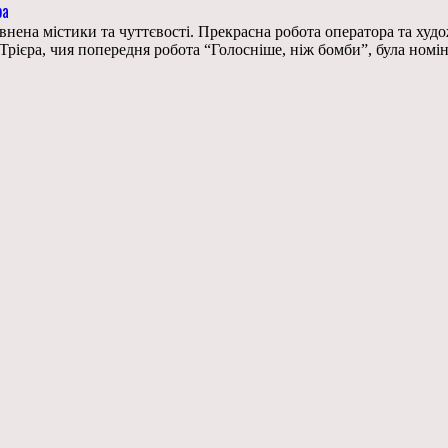
ра
внена містики та чуттєвості. Прекрасна робота оператора та худ
рієра, чия попередня робота “Голосніше, ніж бомби”, була номі