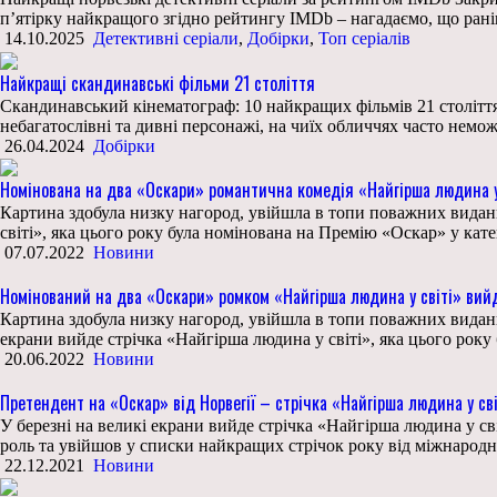
п’ятірку найкращого згідно рейтингу IMDb – нагадаємо, що рані
14.10.2025
Детективні серіали
,
Добірки
,
Топ серіалів
Найкращі скандинавські фільми 21 століття
Скандинавський кінематограф: 10 найкращих фільмів 21 століття 
небагатослівні та дивні персонажі, на чиїх обличчях часто нем
26.04.2024
Добірки
Номінована на два «Оскари» романтична комедія «Найгірша людина у 
Картина здобула низку нагород, увійшла в топи поважних видань т
світі», яка цього року була номінована на Премію «Оскар» у кате
07.07.2022
Новини
Номінований на два «Оскари» ромком «Найгірша людина у світі» вийде
Картина здобула низку нагород, увійшла в топи поважних видань т
екрани вийде стрічка «Найгірша людина у світі», яка цього рок
20.06.2022
Новини
Претендент на «Оскар» від Норвегії – стрічка «Найгірша людина у сві
У березні на великі екрани вийде стрічка «Найгірша людина у с
роль та увійшов у списки найкращих стрічок року від міжнародних
22.12.2021
Новини