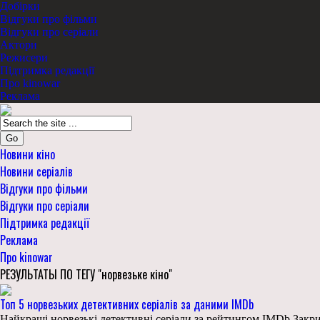
Добірки
Відгуки про фільми
Відгуки про серіали
Актори
Режисери
Підтримка редакції
Про kinowar
Реклама
Go
Новини кіно
Новини серіалів
Відгуки про фільми
Відгуки про серіали
Підтримка редакції
Реклама
Про kinowar
РЕЗУЛЬТАТЫ ПО ТЕГУ "норвезьке кіно"
Топ 5 норвезьких детективних серіалів за даними IMDb
Найкращі норвезькі детективні серіали за рейтингом IMDb Закр