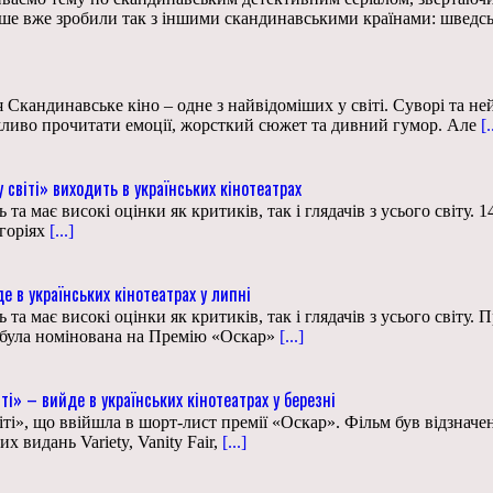
ше вже зробили так з іншими скандинавськими країнами: шведські
Скандинавське кіно – одне з найвідоміших у світі. Суворі та ней
ожливо прочитати емоції, жорсткий сюжет та дивний гумор. Але
[.
світі» виходить в українських кінотеатрах
а має високі оцінки як критиків, так і глядачів з усього світу.
горіях
[...]
 в українських кінотеатрах у липні
а має високі оцінки як критиків, так і глядачів з усього світу.
у була номінована на Премію «Оскар»
[...]
ті» – вийде в українських кінотеатрах у березні
віті», що ввійшла в шорт-лист премії «Оскар». Фільм був відзна
 видань Variety, Vanity Fair,
[...]