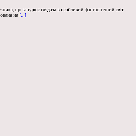
ожника, що занурює глядача в особливий фантастичний світ.
нована на
[...]