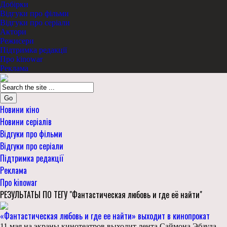
Добірки
Відгуки про фільми
Відгуки про серіали
Актори
Режисери
Підтримка редакції
Про kinowar
Реклама
Go
Новини кіно
Новини серіалів
Відгуки про фільми
Відгуки про серіали
Підтримка редакції
Реклама
Про kinowar
РЕЗУЛЬТАТЫ ПО ТЕГУ "Фантастическая любовь и где её найти"
«Фантастическая любовь и где ее найти» выходит в кинопрокат
11 мая на экраны кинотеатров выходит лента Саймона Эбауда