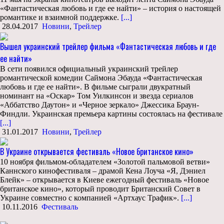
«Фантастическая любовь и где ее найти» – история о настоящей
романтике и взаимной поддержке.
[...]
28.04.2017
Новини
,
Трейлер
Вышел украинский трейлер фильма «Фантастическая любовь и где
ее найти»
В сети появился официальный украинский трейлер
романтической комедии Саймона Эбауда «Фантастическая
любовь и где ее найти». В фильме сыграли двукратный
номинант на «Оскар» Том Уилкинсон и звезда сериалов
«Аббатство Даутон» и «Черное зеркало» Джессика Браун-
Финдли. Украинская премьера картины состоялась на фестивале
[...]
31.01.2017
Новини
,
Трейлер
В Украине открывается фестиваль «Новое британское кино»
10 ноября фильмом-обладателем «Золотой пальмовой ветви»
Каннского кинофестиваля – драмой Кена Лоуча «Я, Дэниел
Блейк» – открывается в Киеве ежегодный фестиваль «Новое
британское кино», который проводит Британский Совет в
Украине совместно с компанией «Артхаус Трафик».
[...]
10.11.2016
Фестиваль