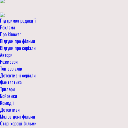
Підтримка редакції
Реклама
Про kinowar
Відгуки про фільми
Відгуки про серіали
Актори
Режисери
Топ серіалів
Детективні серіали
Фантастика
Трилери
Бойовики
Комедії
Детективи
Маловідомі фільми
Старі хороші фільми