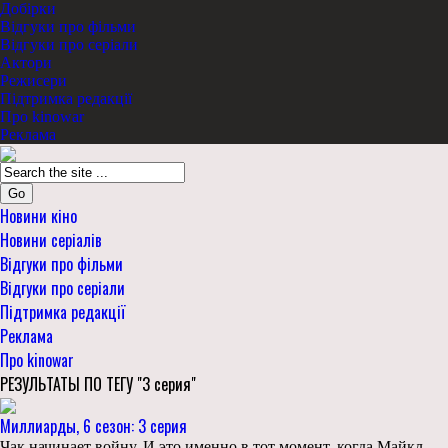
Добірки
Відгуки про фільми
Відгуки про серіали
Актори
Режисери
Підтримка редакції
Про kinowar
Реклама
Go
Новини кіно
Новини серіалів
Відгуки про фільми
Відгуки про серіали
Підтримка редакції
Реклама
Про kinowar
РЕЗУЛЬТАТЫ ПО ТЕГУ "3 серия"
Миллиарды, 6 сезон: 3 серия
Чак начинает войну. И это именно в тот момент, когда Майкл