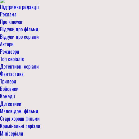
Підтримка редакції
Реклама
Про kinowar
Відгуки про фільми
Відгуки про серіали
Актори
Режисери
Топ серіалів
Детективні серіали
Фантастика
Трилери
Бойовики
Комедії
Детективи
Маловідомі фільми
Старі хороші фільми
Кримінальні серіали
Мінісеріали