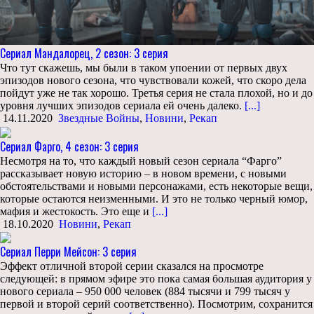
Сериал Мандалорец, 2 сезон: 3 серия
Что тут скажешь, мы были в таком упоении от первых двух
эпизодов нового сезона, что чувствовали кожей, что скоро дела
пойдут уже не так хорошо. Третья серия не стала плохой, но и до
уровня лучших эпизодов сериала ей очень далеко.
[...]
14.11.2020
Звездные Войны
,
Новини
,
Рекап
Сериал Фарго, 4 сезон: 3 серия
Несмотря на то, что каждый новый сезон сериала “Фарго”
рассказывает новую историю – в новом времени, с новыми
обстоятельствами и новыми персонажами, есть некоторые вещи,
которые остаются неизменными. И это не только черный юмор,
мафия и жестокость. Это еще и
[...]
18.10.2020
Новини
,
Рекап
Сериал Перри Мейсон: 3 серия
Эффект отличной второй серии сказался на просмотре
следующей: в прямом эфире это пока самая большая аудитория у
нового сериала – 950 000 человек (884 тысячи и 799 тысяч у
первой и второй серий соответственно). Посмотрим, сохранится