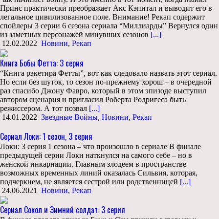
Принс практически преображает Акс Кэпитал и выводит его в
легальное цивилизованное поле. Внимание! Рекап содержит
спойлеры 3 серии 6 сезона сериала “Миллиарды” Вернулся один
из заметных персонажей минувших сезонов
[...]
12.02.2022
Новини
,
Рекап
Книга Бобы Фетта: 3 серия
“Книга рэкетира Фетты”, вот как следовало назвать этот сериал.
Но если без шуток, то сезон по-прежнему хорош – в очередной
раз спасибо Джону Фавро, который в этом эпизоде выступил
автором сценария и пригласил Роберта Родригеса быть
режиссером. А тот позвал
[...]
14.01.2022
Звездные Войны
,
Новини
,
Рекап
Сериал Локи: 1 сезон, 3 серия
Локи: 3 серия 1 сезона – что произошло в сериале В финале
предыдущей серии Локи наткнулся на самого себе – но в
женской инкарнации. Главным злодеем в пространстве
возможных временных линий оказалась Сильвия, которая,
подчеркнем, не является сестрой или родственницей
[...]
24.06.2021
Новини
,
Рекап
Сериал Сокол и Зимний солдат: 3 серия