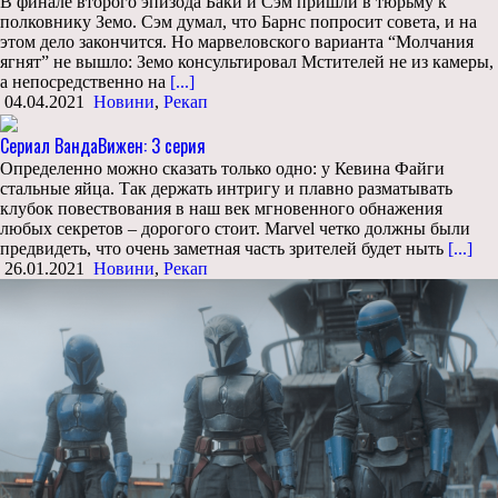
В финале второго эпизода Баки и Сэм пришли в тюрьму к
полковнику Земо. Сэм думал, что Барнс попросит совета, и на
этом дело закончится. Но марвеловского варианта “Молчания
ягнят” не вышло: Земо консультировал Мстителей не из камеры,
а непосредственно на
[...]
04.04.2021
Новини
,
Рекап
Сериал ВандаВижен: 3 серия
Определенно можно сказать только одно: у Кевина Файги
стальные яйца. Так держать интригу и плавно разматывать
клубок повествования в наш век мгновенного обнажения
любых секретов – дорогого стоит. Marvel четко должны были
предвидеть, что очень заметная часть зрителей будет ныть
[...]
26.01.2021
Новини
,
Рекап