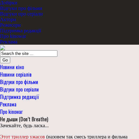
Добірки
Відгуки про фільми
Відгуки про серіали
Актори
Режисери
Підтримка редакції
Про kinowar
Реклама
Go
Новини кіно
Новини серіалів
Відгуки про фільми
Відгуки про серіали
Підтримка редакції
Реклама
Про kinowar
Не дыши (Don’t Breathe)
Зачекайте, будь ласка...
Этот триллер ужасов
(назовем так смесь триллера и фильма