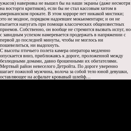
ужасов) наверняка не вышел бы на наши экраны (даже несмотря
на восторги критиков), если бы не стал кассовым хитом в
американском прокате. В этом хорроре нет никакой мистики;
это не модное, порядком надоевшее мокьюментари; и он не
пытается напугать при помощи классических общеизвестных
приемов. Собственно, он вообще не стремится вызвать испуг, но
с завидным успехом намеревается продержать в напряжении с
первой до последней минуты, чтобы не моглось ни
пошевелиться, ни выдохнуть.
С высоты птичьего полета камера оператора медленно
опускается вниз, приближаясь к дороге, проложенной между
безлюдными домами, давно брошенными их обитателями.
Мертвый район невеселого Детройта. По дороге уверенно
шагает пожилой мужчина, волоча за собой тело юной девушки,
оставляющее на асфальте кровавый шлейф…