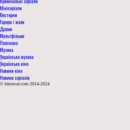
Кримінальні серіали
Мінісеріали
Вестерни
Горори і жахи
Драми
Мультфільми
Пояснено
Музика
Українська музика
Українське кіно
Новини кіно
Новини серіалів
© kinowar.com 2014-2024