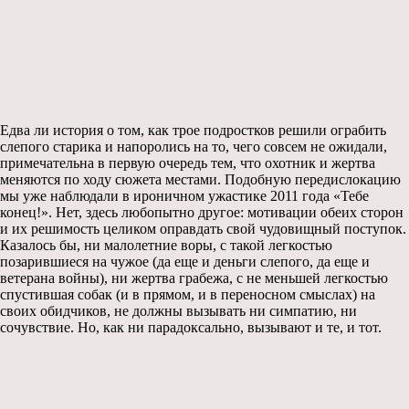
Едва ли история о том, как трое подростков решили ограбить
слепого старика и напоролись на то, чего совсем не ожидали,
примечательна в первую очередь тем, что охотник и жертва
меняются по ходу сюжета местами. Подобную передислокацию
мы уже наблюдали в ироничном ужастике 2011 года «Тебе
конец!». Нет, здесь любопытно другое: мотивации обеих сторон
и их решимость целиком оправдать свой чудовищный поступок.
Казалось бы, ни малолетние воры, с такой легкостью
позарившиеся на чужое (да еще и деньги слепого, да еще и
ветерана войны), ни жертва грабежа, с не меньшей легкостью
спустившая собак (и в прямом, и в переносном смыслах) на
своих обидчиков, не должны вызывать ни симпатию, ни
сочувствие. Но, как ни парадоксально, вызывают и те, и тот.