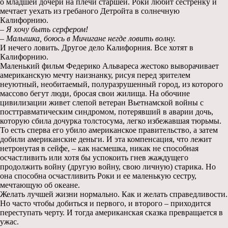
о младшей дочери на плечи старшей. Роки любит сестренку и
мечтает уехать из гребаного Детройта в солнечную
Калифорнию.
– Я хочу быть серфером!
– Малышка, боюсь в Мичигане негде ловить волну.
И нечего ловить. Другое дело Калифорния. Все хотят в
Калифорнию.
Маленький фильм Федерико Альвареса жестоко выворачивает
американскую мечту наизнанку, рисуя перед зрителем
неуютный, необитаемый, полуразрушенный город, из которого
массово бегут люди, бросая свои жилища. На обочине
цивилизации живет слепой ветеран Вьетнамской войны с
посттравматическим синдромом, потерявший в аварии дочь,
которую сбила дочурка толстосума, легко избежавшая тюрьмы.
То есть сперва его убило американское правительство, а затем
добили американские деньги. И эта компенсация, что лежит
нетронутая в сейфе, – как насмешка, никак не способная
осчастливить или хотя бы успокоить гнев жаждущего
продолжить войну (другую войну, свою личную) старика. Но
она способна осчастливить Роки и ее маленькую сестру,
мечтающую об океане.
Желать лучшей жизни нормально. Как и желать справедливости.
Но часто чтобы добиться и первого, и второго – приходится
переступать черту. И тогда американская сказка превращается в
ужас.