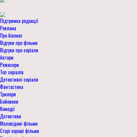
Підтримка редакції
Реклама
Про kinowar
Відгуки про фільми
Відгуки про серіали
Актори
Режисери
Топ серіалів
Детективні серіали
Фантастика
Трилери
Бойовики
Комедії
Детективи
Маловідомі фільми
Старі хороші фільми