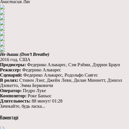
Анастасия Лях
Не дыши (Don’t Breathe)
2016 год, США
Продюсеры:
Федерико Альварес, Сэм Рэйми, Дэррин Браун
Режиссер:
Федерико Альварес
Сценарий:
Федерико Альварес, Родольфо Саягес
В ролях:
Стивен Лэнг, Джейн Леви, Дилан Миннетт, Дэниэл
Дзоватто, Эмма Берковичи
Оператор:
Педро Луке
Композитор:
Роке Баньос
Длительность:
88 минут/ 01:28
Зачекайте, будь ласка...
Коментарі