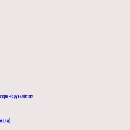
ера «Бруталіста»
имали)