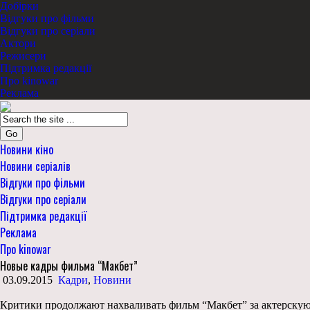
Добірки
Відгуки про фільми
Відгуки про серіали
Актори
Режисери
Підтримка редакції
Про kinowar
Реклама
Go
Новини кіно
Новини серіалів
Відгуки про фільми
Відгуки про серіали
Підтримка редакції
Реклама
Про kinowar
Новые кадры фильма “Макбет”
03.09.2015
Кадри
,
Новини
Критики продолжают нахваливать фильм “Макбет” за актерскую 