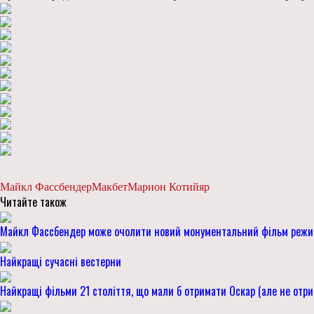
Майкл Фассбендер
Макбет
Марион Котийяр
Читайте також
Майкл Фассбендер може очолити новий монументальний фільм режис
Найкращі сучасні вестерни
Найкращі фільми 21 століття, що мали б отримати Оскар (але не отр