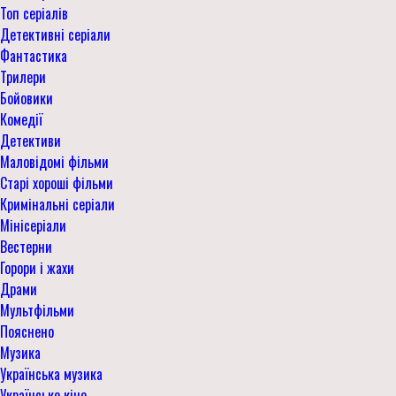
Топ серіалів
Детективні серіали
Фантастика
Трилери
Бойовики
Комедії
Детективи
Маловідомі фільми
Старі хороші фільми
Кримінальні серіали
Мінісеріали
Вестерни
Горори і жахи
Драми
Мультфільми
Пояснено
Музика
Українська музика
Українське кіно