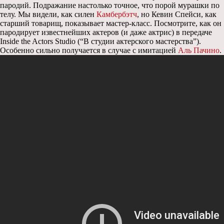
пародий. Подражание настолько точное, что порой мурашки по
телу. Мы видели, как силен
Камбербэтч
, но Кевин Спейси, как
старший товарищ, показывает мастер-класс. Посмотрите, как он
пародирует известнейших актеров (и даже актрис) в передаче
Inside the Actors Studio (“В студии актерского мастерства”).
Особенно сильно получается в случае с имитацией
Аль Пачино
.