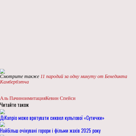
Смотрите также
11 пародий за одну минуту от Бенедикта
Камбербэтча
Аль Пачино
имитация
Кевин Спейси
Читайте також
ДіКапріо може врятувати сиквел культової «Сутички»
Найбільш очікувані горори і фільми жахів 2025 року