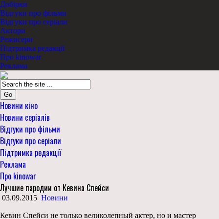
Добірки
Відгуки про фільми
Відгуки про серіали
Актори
Режисери
Підтримка редакції
Про kinowar
Реклама
Go
Новини кіно
Новини серіалів
Відгуки про фільми
Відгуки про серіали
Підтримка редакції
Реклама
Про kinowar
Лучшие пародии от Кевина Спейси
03.09.2015
Новини
Кевин Спейси не только великолепный актер, но и мастер