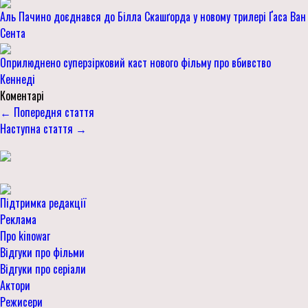
Аль Пачино доєднався до Білла Скашґорда у новому трилері Ґаса Ван
Сента
Оприлюднено суперзірковий каст нового фільму про вбивство
Кеннеді
Коментарі
← Попередня стаття
Наступна стаття →
Підтримка редакції
Реклама
Про kinowar
Відгуки про фільми
Відгуки про серіали
Актори
Режисери