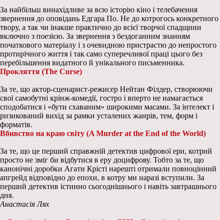
За найбільш винахідливе за всю історію кіно і телебачення
звернення до оповідань Едгара По. Не до котрогось конкретного
твору, а так чи інакше практично до всієї творчої спадщини
включно з поезією. За звернення з бездоганним знанням
початкового матеріалу і з очевидною пристрастю до непростого
протирічного життя і так само суперечливої праці цього без
перебільшення видатного й унікального письменника.
Прокляття (The Curse)
За те, що актор-сценарист-режисер Нейтан Філдер, створюючи
свої самобутні крінж-комедії, гостро і вперто не намагається
сподобатися і «бути схаваним» широкими масами. За інтелект і
ризикований вихід за рамки усталених жанрів, тем, форм і
форматів.
Вбивство на краю світу (A Murder at the End of the World)
За те, що це перший справжній детектив цифрової ери, котрий
просто не зміг би відбутися в еру доцифрову. Тобто за те, що
канонічні доробки Агати Крісті нарешті отримали повноцінний
апгрейд відповідно до епохи, в котру ми наразі вступили. За
перший детектив істинно сьогоднішнього і навіть завтрашнього
дня.
Анастасія Лях