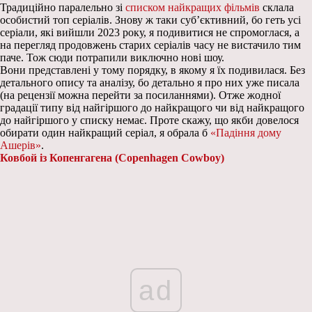
Традиційно паралельно зі
списком найкращих фільмів
склала
особистий топ серіалів. Знову ж таки суб’єктивний, бо геть усі
серіали, які вийшли 2023 року, я подивитися не спромоглася, а
на перегляд продовжень старих серіалів часу не вистачило тим
паче. Тож сюди потрапили виключно нові шоу.
Вони представлені у тому порядку, в якому я їх подивилася. Без
детального опису та аналізу, бо детально я про них уже писала
(на рецензії можна перейти за посиланнями). Отже жодної
градації типу від найгіршого до найкращого чи від найкращого
до найгіршого у списку немає. Проте скажу, що якби довелося
обирати один найкращий серіал, я обрала б
«Падіння дому
Ашерів»
.
Ковбой із Копенгагена (Copenhagen Cowboy)
ad