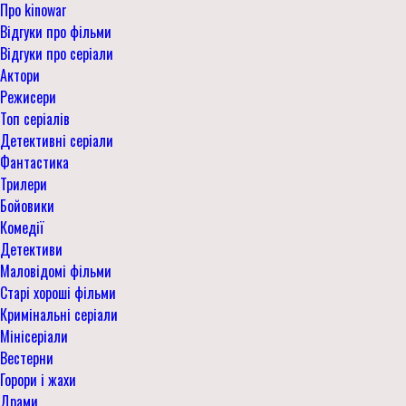
Про kinowar
Відгуки про фільми
Відгуки про серіали
Актори
Режисери
Топ серіалів
Детективні серіали
Фантастика
Трилери
Бойовики
Комедії
Детективи
Маловідомі фільми
Старі хороші фільми
Кримінальні серіали
Мінісеріали
Вестерни
Горори і жахи
Драми