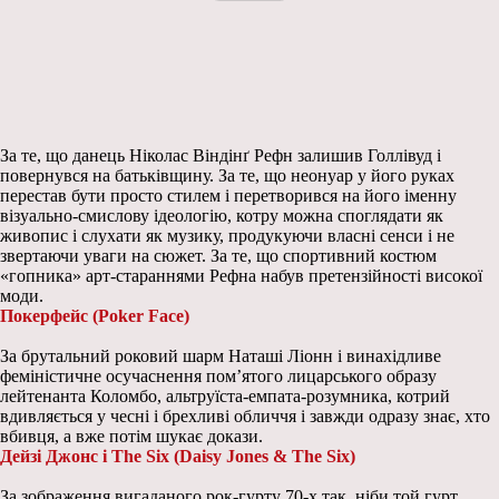
За те, що данець Ніколас Віндінґ Рефн залишив Голлівуд і
повернувся на батьківщину. За те, що неонуар у його руках
перестав бути просто стилем і перетворився на його іменну
візуально-смислову ідеологію, котру можна споглядати як
живопис і слухати як музику, продукуючи власні сенси і не
звертаючи уваги на сюжет. За те, що спортивний костюм
«гопника» арт-стараннями Рефна набув претензійності високої
моди.
Покерфейс (Poker Face)
За брутальний роковий шарм Наташі Ліонн і винахідливе
феміністичне осучаснення пом’ятого лицарського образу
лейтенанта Коломбо, альтруїста-емпата-розумника, котрий
вдивляється у чесні і брехливі обличчя і завжди одразу знає, хто
вбивця, а вже потім шукає докази.
Дейзі Джонс і The Six (Daisy Jones & The Six)
За зображення вигаданого рок-гурту 70-х так, ніби той гурт