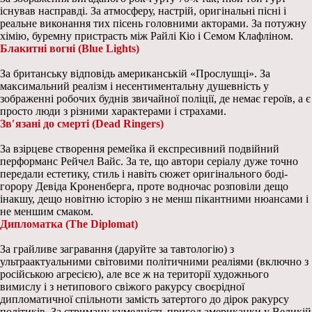
існував насправді. За атмосферу, настрій, оригінальні пісні і
реальне виконання тих пісень головними акторами. За потужну
хімію, буремну пристрасть між Райлі Кіо і Семом Клафліном.
Блакитні вогні (Blue Lights)
За британську відповідь американській «Прослушці». За
максимальний реалізм і несентиментальну душевність у
зображенні робочих буднів звичайної поліції, де немає героїв, а є
просто люди з різними характерами і страхами.
Зв′язані до смерті (Dead Ringers)
За взірцеве створення ремейка й експресивний подвійний
перформанс Рейчел Вайс. За те, що автори серіалу дуже точно
передали естетику, стиль і навіть сюжет оригінального боді-
горору Девіда Кроненберга, проте водночас розповіли дещо
інакшу, дещо новітню історію з не менш пікантними нюансами і
не меншим смаком.
Дипломатка (The Diplomat)
За грайливе загравання (даруйте за тавтологію) з
ультраактуальними світовими політичними реаліями (включно з
російською агресією), але все ж на території художнього
вимислу і з нетипового свіжого ракурсу своєрідної
дипломатичної спільноти замість затертого до дірок ракурсу
політиків. За стриману кумедність пригод американки у Великій