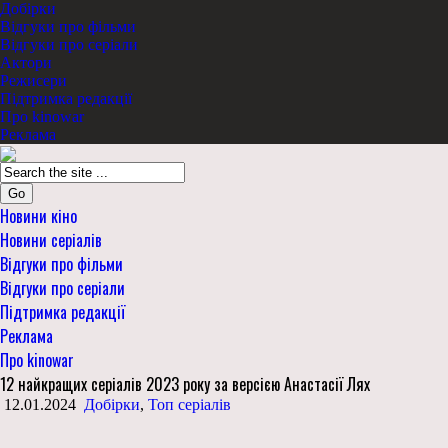
Добірки
Відгуки про фільми
Відгуки про серіали
Актори
Режисери
Підтримка редакції
Про kinowar
Реклама
Go
Новини кіно
Новини серіалів
Відгуки про фільми
Відгуки про серіали
Підтримка редакції
Реклама
Про kinowar
12 найкращих серіалів 2023 року за версією Анастасії Лях
12.01.2024
Добірки
,
Топ серіалів