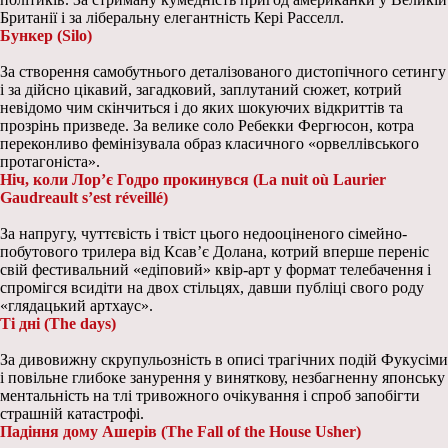
Британії і за ліберальну елегантність Кері Расселл.
Бункер (Silo)
За створення самобутнього деталізованого дистопічного сетингу
і за дійсно цікавий, загадковий, заплутаний сюжет, котрий
невідомо чим скінчиться і до яких шокуючих відкриттів та
прозрінь призведе. За велике соло Ребекки Фергюсон, котра
переконливо фемінізувала образ класичного «орвеллівського
протагоніста».
Ніч, коли Лор’є Годро прокинувся (La nuit où Laurier
Gaudreault s’est réveillé)
За напругу, чуттєвість і твіст цього недооціненого сімейно-
побутового трилера від Ксав’є Долана, котрий вперше переніс
свій фестивальний «едіповий» квір-арт у формат телебачення і
спромігся всидіти на двох стільцях, давши публіці свого роду
«глядацький артхаус».
Ті дні (The days)
За дивовижну скрупульозність в описі трагічних подій Фукусіми
і повільне глибоке занурення у виняткову, незбагненну японську
ментальність на тлі тривожного очікування і спроб запобігти
страшній катастрофі.
Падіння дому Ашерів (The Fall of the House Usher)